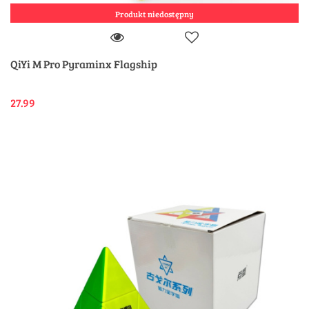
Produkt niedostępny
QiYi M Pro Pyraminx Flagship
27.99