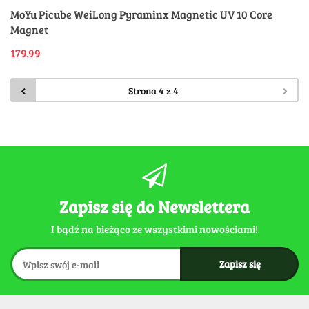
MoYu Picube WeiLong Pyraminx Magnetic UV 10 Core
Magnet
179.99
Zapisz się do Newslettera
I bądź na bieżąco ze wszystkimi nowościami!