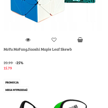
MoYu MoFangJiaoshi Maple Leaf Skewb
20.99
-25%
15.79
PROMOCJA
MEGA WYPRZEDAŻ