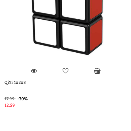
QiYi 1x2x3
17.99
-30%
12.59