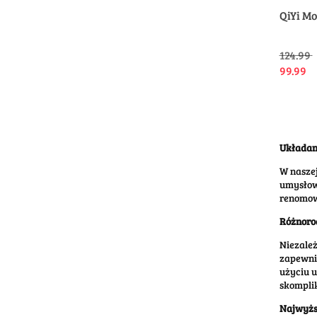
QiYi M
124.99
99.99
Układank
W naszej
umysłow
renomowa
Różnoro
Niezależ
zapewni
użyciu 
skompli
Najwyżs