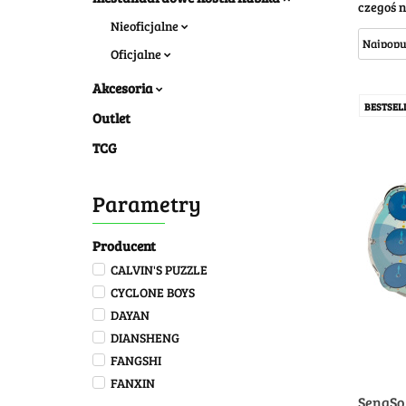
czegoś n
Nieoficjalne
Oficjalne
Akcesoria
BESTSEL
Outlet
TCG
Parametry
Producent
CALVIN'S PUZZLE
CYCLONE BOYS
DAYAN
DIANSHENG
FANGSHI
FANXIN
SengSo
GAN