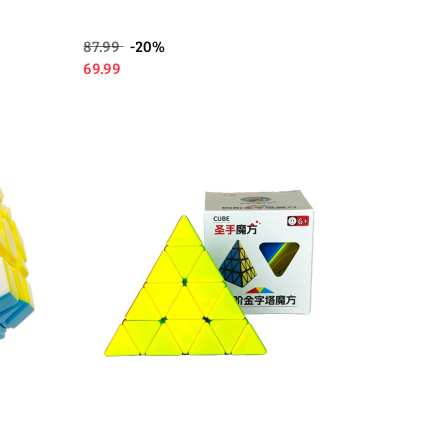
87.99
-20%
69.99