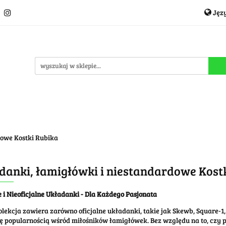
Jęz
Układanki i łamigłówki
Akcesoria
TCG
Pro
P
cje
OUTLET
MEGA WYPRZEDAŻ
C
i
Akcesoria
TCG
Producenci
Nowości
P
dowe Kostki Rubika
danki, łamigłówki i niestandardowe Kost
e i Nieoficjalne Układanki - Dla Każdego Pasjonata
lekcja zawiera zarówno oficjalne układanki, takie jak Skewb, Square-1, 
ię popularnością wśród miłośników łamigłówek. Bez względu na to, czy 