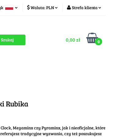
yk
Waluta:
PLN
Strefa klienta
ducenci
PLN
Zaloguj się
olski
CZK
Zarejestruj się
zech
0,00 zł
Dodaj zgłoszenie
0
Zgody cookies
romocje
OUTLET
MEGA WYPRZEDAŻ
ki Rubika
Clock, Megaminx czy Pyraminx, jak i nieoficjalne, które
preferujesz tradycyjne wyzwania, czy też poszukujesz