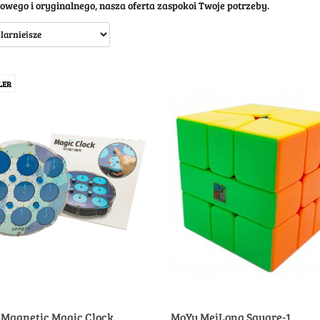
owego i oryginalnego, nasza oferta zaspokoi Twoje potrzeby.
LER
 Magnetic Magic Clock
MoYu MeiLong Square-1