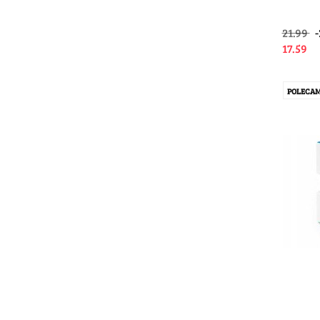
21.99
17.59
POLECA