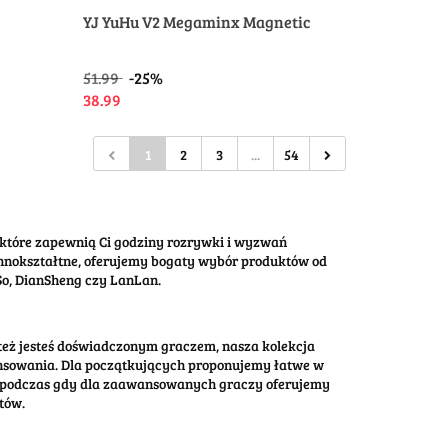
YJ YuHu V2 Megaminx Magnetic
51.99
-25%
38.99
1
2
3
...
54
 które zapewnią Ci godziny rozrywki i wyzwań
nokształtne, oferujemy bogaty wybór produktów od
So, DianSheng czy LanLan.
 też jesteś doświadczonym graczem, nasza kolekcja
sowania. Dla początkujących proponujemy łatwe w
, podczas gdy dla zaawansowanych graczy oferujemy
tów.