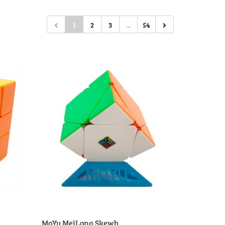
1
2
3
...
54
MoYu MeiLong Skewb