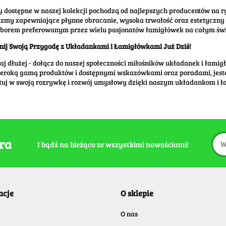
 dostępne w naszej kolekcji pochodzą od najlepszych producentów na r
my zapewniające płynne obracanie, wysoka trwałość oraz estetyczny d
yborem preferowanym przez wielu pasjonatów łamigłówek na całym świ
nij Swoją Przygodę z Układankami i Łamigłówkami Już Dziś!
aj dłużej - dołącz do naszej społeczności miłośników układanek i łamig
eroką gamą produktów i dostępnymi wskazówkami oraz poradami, jesteśm
tuj w swoją rozrywkę i rozwój umysłowy dzięki naszym układankom i ł
era
I bądź na bieżąco ze wszystkimi nowościami!
acje
O sklepie
a
O nas