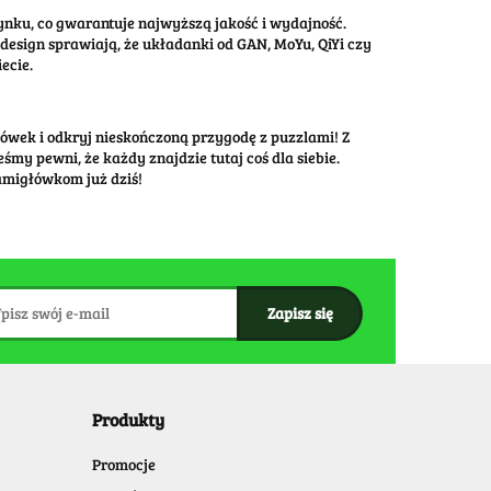
ynku, co gwarantuje najwyższą jakość i wydajność.
esign sprawiają, że układanki od GAN, MoYu, QiYi czy
ecie.
łówek i odkryj nieskończoną przygodę z puzzlami! Z
y pewni, że każdy znajdzie tutaj coś dla siebie.
amigłówkom już dziś!
Produkty
Promocje