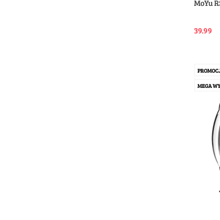
MoYu R
39.99
PROMOC
MEGA WY