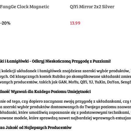
oFangGe Clock Magnetic
QiYi Mirror 2x2 Silver
-20%
13.99
i i Łamigłówki - Odkryj Nieskończoną Przygodę z Puzzlami!
 kolekcji układanek i łamigłówek znajdziesz szeroki wybór produktów,
ych. Od klasycznych kostek Rubika po skomplikowane układanki zmien
nych producentów, takich jak GAN, MoYu, QiYi, YJ, YuXin, DaYan, Seng
dność Wyzwań dla Każdego Poziomu Umiejętności
nie od tego, czy dopiero zaczynasz swoją przygodę z układankami, czy
a szeroki wybór produktów dostosowanych do Twojego poziomu zaawan
układanki, które umożliwią zapoznanie się z podstawowymi technikami
kowane modele, które sprawdzą nawet najbardziej wprawnych entuzjas
za Jakość od Najlepszych Producentów