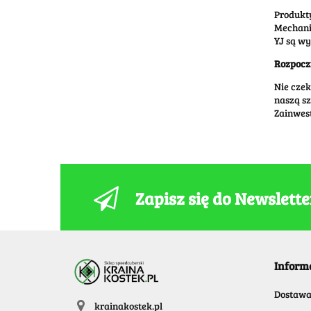
Produkty
Mechaniz
YJ są w
Rozpocz
Nie czek
naszą sz
Zainwes
Zapisz się do Newslett
Inform
Dostaw
krainakostek.pl