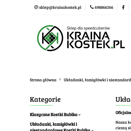
sklep@krainakostek.pl
698866266
Klasyczne kostki
Nowości
Promo
Klasyczne kostki
Układanki i łamigłówk
Strona główna
Układanki, łamigłówki i niestandar
Kategorie
Ukła
Oficjaln
Klasyczne Kostki Rubika
Nasza ko
Układanki, łamigłówki i
cieszą s
niestandardowe Kostki Rubika