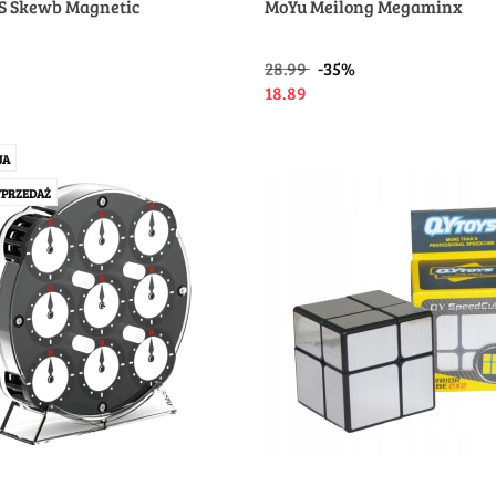
S Skewb Magnetic
MoYu Meilong Megaminx
28.99
-35%
18.89
JA
PRZEDAŻ