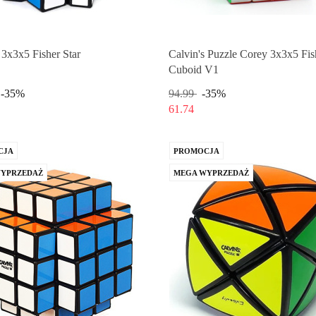
 3x3x5 Fisher Star
Calvin's Puzzle Corey 3x3x5 Fis
Cuboid V1
-35%
94.99
-35%
61.74
CJA
PROMOCJA
YPRZEDAŻ
MEGA WYPRZEDAŻ