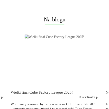
Na blogu
Wielki finał Cube Factory League 2025!
N
.pl
KrainaKostek.pl
W miniony weekend byliśmy obecni na CFL Final Łódź 2025
To
– imprezie podsumowującej i wieńczącej cykl Cube Factory
za