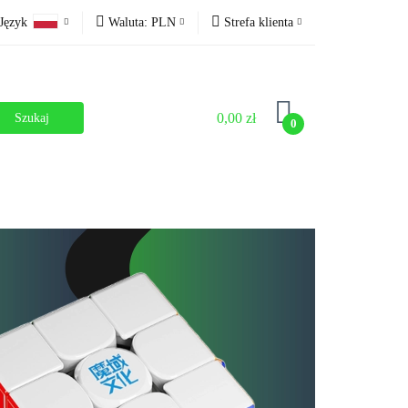
Język
Waluta:
PLN
Strefa klienta
i
Nowości
PLN
Zaloguj się
Polski
CZK
Zarejestruj się
Czech
0,00 zł
0
Dodaj zgłoszenie
Zgody cookies
OUTLET
MEGA WYPRZEDAŻ