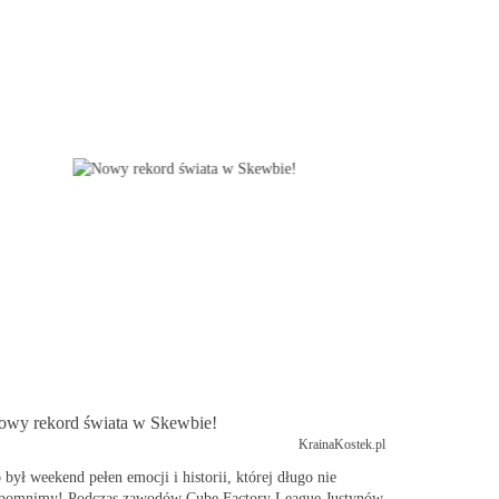
owy rekord świata w Skewbie!
KrainaKostek.pl
 był weekend pełen emocji i historii, której długo nie
pomnimy! Podczas zawodów Cube Factory League Justynów