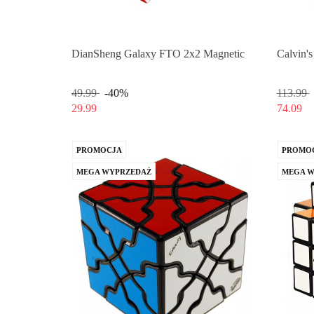
DianSheng Galaxy FTO 2x2 Magnetic
Calvin's
49.99
-40%
113.99
29.99
74.09
PROMOCJA
PROMO
MEGA WYPRZEDAŻ
MEGA W