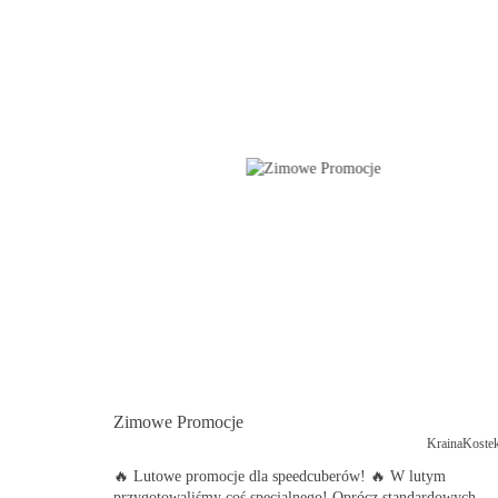
Zimowe Promocje
KrainaKostek
🔥 Lutowe promocje dla speedcuberów! 🔥 W lutym
przygotowaliśmy coś specjalnego! Oprócz standardowych