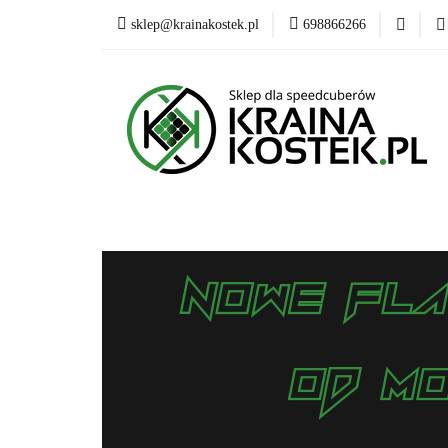
sklep@krainakostek.pl
698866266
Klasyczne kostki
Promocje
OUTL
Klasyczne kostki
Układanki i łamigłówki