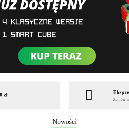
Ekspre
 zł
Zamów naw
Nowości