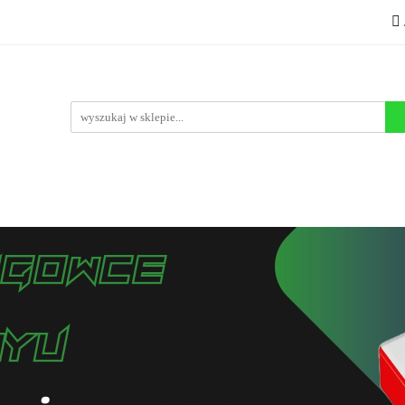
Układanki i łamigłówki
Akcesoria
TCG
Producenc
ET
MEGA WYPRZEDAŻ
Akcesoria
TCG
Producenci
Nowości
Promocje