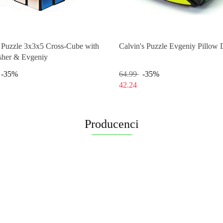
s Puzzle 3x3x5 Cross-Cube with
Calvin's Puzzle Evgeniy Pillow 
sher & Evgeniy
-35%
64.99
-35%
42.24
Producenci
CALVIN'S PUZZLE