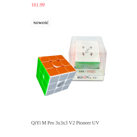
161.99
NOWOŚĆ
Produkt niedostępny
QiYi M Pro 3x3x3 V2 Pioneer UV