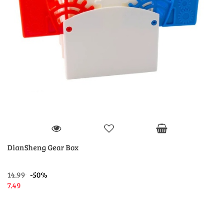
DianSheng Gear Box
14.99
-50%
7.49