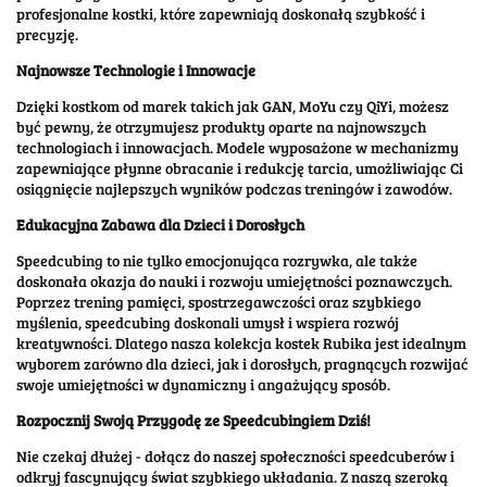
profesjonalne kostki, które zapewniają doskonałą szybkość i
precyzję.
Najnowsze Technologie i Innowacje
Dzięki kostkom od marek takich jak GAN, MoYu czy QiYi, możesz
być pewny, że otrzymujesz produkty oparte na najnowszych
technologiach i innowacjach. Modele wyposażone w mechanizmy
zapewniające płynne obracanie i redukcję tarcia, umożliwiając Ci
osiągnięcie najlepszych wyników podczas treningów i zawodów.
Edukacyjna Zabawa dla Dzieci i Dorosłych
Speedcubing to nie tylko emocjonująca rozrywka, ale także
doskonała okazja do nauki i rozwoju umiejętności poznawczych.
Poprzez trening pamięci, spostrzegawczości oraz szybkiego
myślenia, speedcubing doskonali umysł i wspiera rozwój
kreatywności. Dlatego nasza kolekcja kostek Rubika jest idealnym
wyborem zarówno dla dzieci, jak i dorosłych, pragnących rozwijać
swoje umiejętności w dynamiczny i angażujący sposób.
Rozpocznij Swoją Przygodę ze Speedcubingiem Dziś!
Nie czekaj dłużej - dołącz do naszej społeczności speedcuberów i
odkryj fascynujący świat szybkiego układania. Z naszą szeroką