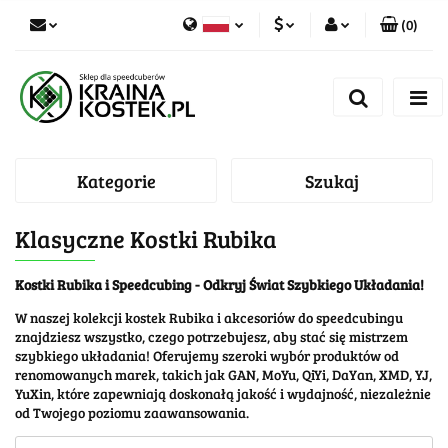
(
0
)
PLN
Zaloguj się
Polski
Zarejestruj się
CZK
Czech
Dodaj zgłoszenie
Zgody cookies
Kategorie
Szukaj
Klasyczne Kostki Rubika
Kostki Rubika i Speedcubing - Odkryj Świat Szybkiego Układania!
W naszej kolekcji kostek Rubika i akcesoriów do speedcubingu
znajdziesz wszystko, czego potrzebujesz, aby stać się mistrzem
szybkiego układania! Oferujemy szeroki wybór produktów od
renomowanych marek, takich jak GAN, MoYu, QiYi, DaYan, XMD, YJ,
YuXin, które zapewniają doskonałą jakość i wydajność, niezależnie
od Twojego poziomu zaawansowania.