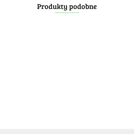
Produkty podobne
SengSo
QiYI
DianSheng
Mr.M
QiFan S2
Solar 6M
6x6x6
6x6x6
SengSo
79.99
59.99
[OUTLET] YJ
6x6
MoSheng 6x6
63.99
-40%
-20%
MGC 6x6x6
Magnetic
-25%
47.99
47.99
57.99
Magnetic
59.99
47.99