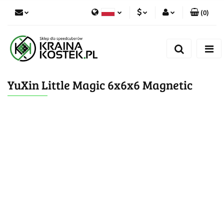
(
0
)
PLN
Zaloguj się
Polski
Zarejestruj się
CZK
Czech
Dodaj zgłoszenie
YuXin Little Magic 6x6x6 Magnetic
Zgody cookies