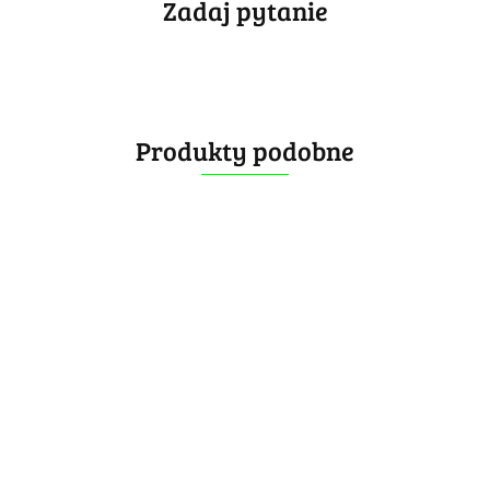
Zadaj pytanie
Produkty podobne
Z
Blank
Cube
Cap
Box
DianSheng
6.99
7.99
Gear Box
14.99
YJ YuHu
Magnetic Brooch
-50%
Megaminx M
Badge - Pyraminx
7.49
Replacement
9.90
6.99