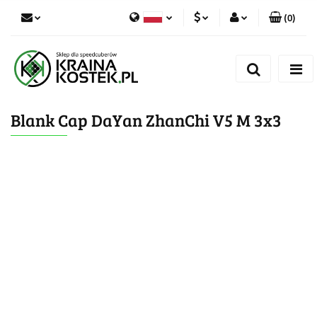
(
0
)
PLN
Zaloguj się
Polski
Zarejestruj się
CZK
Czech
Dodaj zgłoszenie
Blank Cap DaYan ZhanChi V5 M 3x3
Zgody cookies