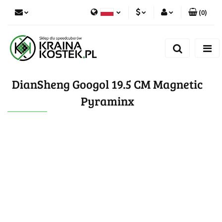
(
0
)
PLN
Zaloguj się
Polski
Zarejestruj się
CZK
Czech
Dodaj zgłoszenie
DianSheng Googol 19.5 CM Magnetic
Zgody cookies
Pyraminx