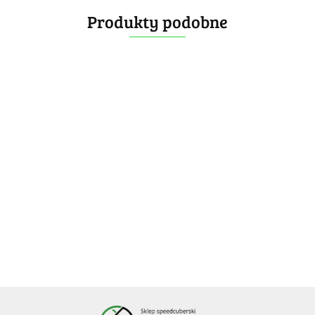
Produkty podobne
DaYan
GAN
[OUTLET]
DaYan
GAN
YuXin
Pyraminx
Pyraminx
MoYu RS
Pyrami
Pyraminx
HuangLong
V3
M
Pyraminx
V3
M
96.99
87.99
19.99
78.99
119.99
Pyraminx
Maglev
Standard
Magnetic
Magneti
Enhanced
132.99
-28%
-20%
-25%
-10%
5x5
UV
-25%
69.99
69.99
58.99
107.99
99.99