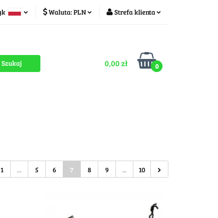
yk
Waluta:
PLN
Strefa klienta
ducenci
PLN
Zaloguj się
olski
CZK
Zarejestruj się
zech
0,00 zł
Dodaj zgłoszenie
0
Zgody cookies
romocje
OUTLET
MEGA WYPRZEDAŻ
1
...
5
6
7
8
9
...
10