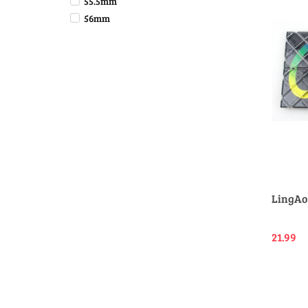
55.5mm
56mm
LingAo
21.99