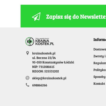
Zapisz się do Newslett
Inform
Dostaw
krainakostek.pl
Zwroty i
ul. Boczna 22/24
95-050 Konstantynów Łódzki
Regulam
NIP: 7312081615
Polityka
REGON: 525531202
Sposoby 
sklep@krainakostek.pl
Kontakt
698866266