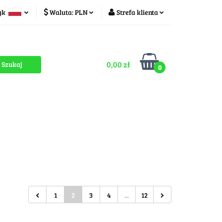
yk
Waluta:
PLN
Strefa klienta
ducenci
PLN
Zaloguj się
olski
CZK
Zarejestruj się
zech
0,00 zł
Dodaj zgłoszenie
0
Zgody cookies
romocje
OUTLET
MEGA WYPRZEDAŻ
1
2
3
4
...
12