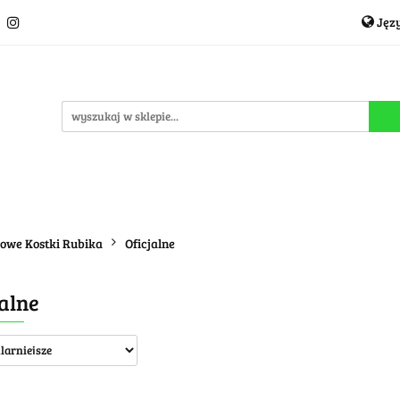
Jęz
Układanki i łamigłówki
Akcesoria
TCG
Pro
P
cje
OUTLET
MEGA WYPRZEDAŻ
C
i
Akcesoria
TCG
Producenci
Nowości
P
dowe Kostki Rubika
Oficjalne
jalne