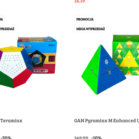
14.19
JA
PROMOCJA
PRZEDAŻ
MEGA WYPRZEDAŻ
 Teraminx
GAN Pyraminx M Enhanced 
-20%
149.99
-10%