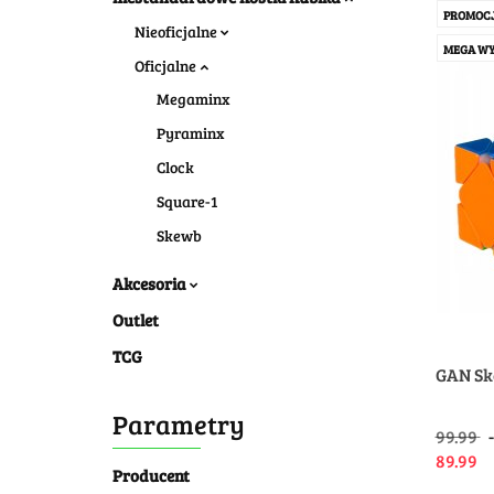
PROMOC
Nieoficjalne
MEGA WY
Oficjalne
Megaminx
Pyraminx
Clock
Square-1
Skewb
Akcesoria
Outlet
TCG
GAN Sk
Parametry
99.99
89.99
Producent