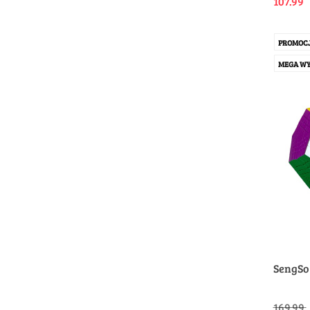
107.99
PROMOC
MEGA WY
SengSo
169.99