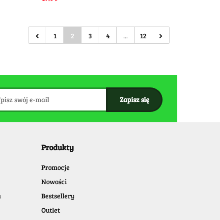
1
2
3
4
...
12
Produkty
Promocje
Nowości
a
Bestsellery
Outlet