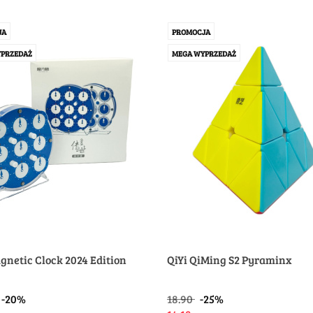
JA
PROMOCJA
PRZEDAŻ
MEGA WYPRZEDAŻ
gnetic Clock 2024 Edition
QiYi QiMing S2 Pyraminx
-20%
18.90
-25%