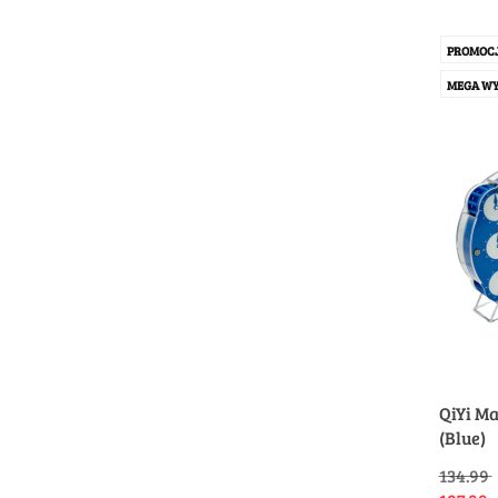
PROMOC
MEGA WY
QiYi Ma
(Blue)
134.99