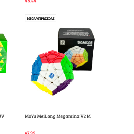
48.44
MEGA WYPRZEDAŻ
UV
MoYu MeiLong Megaminx V2 M
47.99