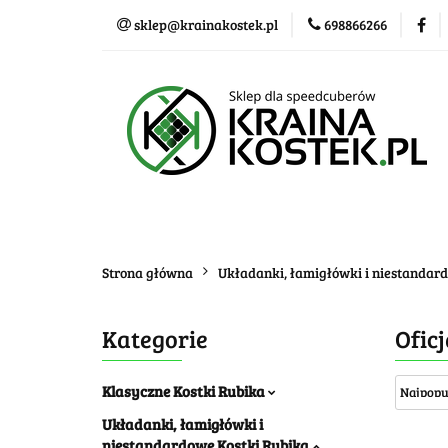
sklep@krainakostek.pl
698866266
Klasyczne kostki
Nowości
Promo
Klasyczne kostki
Układanki i łamigłówk
Strona główna
Układanki, łamigłówki i niestandar
Kategorie
Ofic
Klasyczne Kostki Rubika
Układanki, łamigłówki i
niestandardowe Kostki Rubika