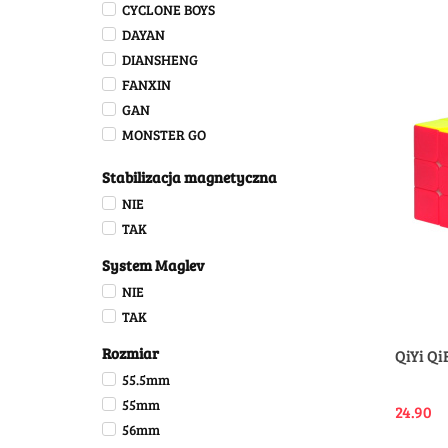
CYCLONE BOYS
DAYAN
DIANSHENG
FANXIN
GAN
MONSTER GO
MOYU/MOFANGJIAOSHI
Stabilizacja magnetyczna
POZOSTALI / OTHER
NIE
QIYI
TAK
SENGSO/SHENGSHOU
X-MAN DESIGN (XMD)
System Maglev
YJ - YONGJUN
NIE
YUXIN
TAK
Rozmiar
QiYi Qi
55.5mm
55mm
24.90
56mm