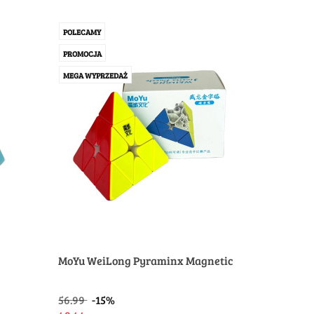
POLECAMY
PROMOCJA
MEGA WYPRZEDAŻ
MoYu WeiLong Pyraminx Magnetic
56.99
-15%