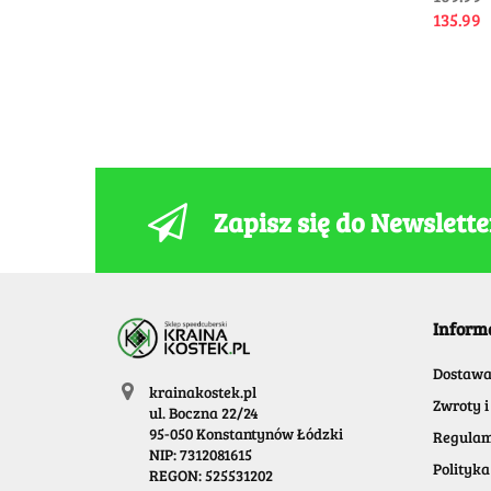
135.99
Zapisz się do Newslett
Inform
Dostaw
krainakostek.pl
Zwroty i
ul. Boczna 22/24
95-050 Konstantynów Łódzki
Regulam
NIP: 7312081615
Polityka
REGON: 525531202