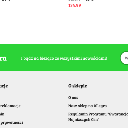
134.99
era
I bądź na bieżąco ze wszystkimi nowościami!
acje
O sklepie
a
O nas
 reklamacje
Nasz sklep na Allegro
in
Regulamin Programu "Gwarancj
Najniższych Cen"
 prywatności