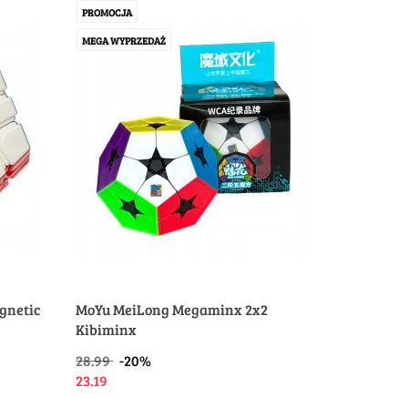
PROMOCJA
MEGA WYPRZEDAŻ
gnetic
MoYu MeiLong Megaminx 2x2
Kibiminx
28.99
-20%
23.19