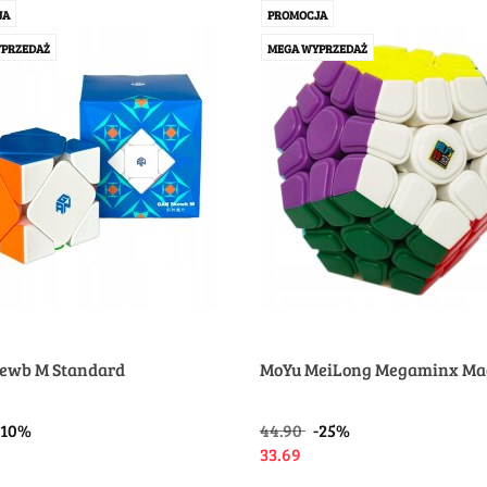
JA
PROMOCJA
PRZEDAŻ
MEGA WYPRZEDAŻ
ewb M Standard
MoYu MeiLong Megaminx Ma
-10%
44.90
-25%
33.69