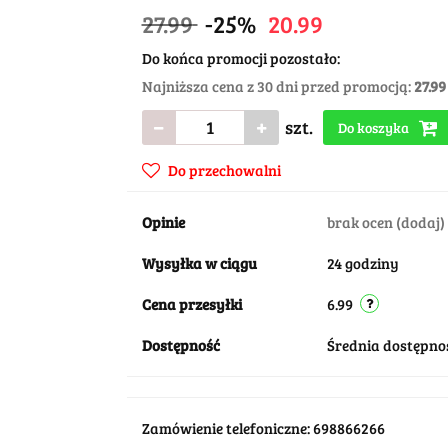
27.99
-25%
20.99
Do końca promocji pozostało:
Najniższa cena z 30 dni przed promocją:
27.99
szt.
Do koszyka
Do przechowalni
Opinie
brak ocen
(dodaj)
Wysyłka w ciągu
24 godziny
Cena przesyłki
6.99
Dostępność
Średnia dostępno
Zamówienie telefoniczne: 698866266