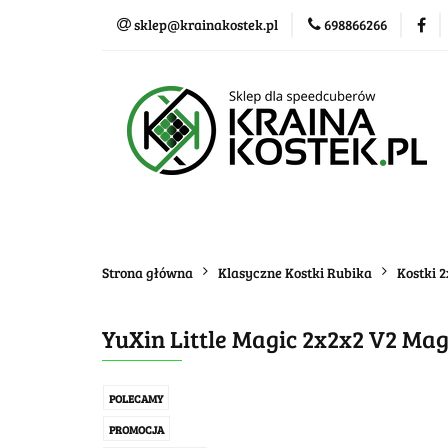
sklep@krainakostek.pl
698866266
Klasyczne kostki
Nowości
Promo
Klasyczne kostki
Układanki i łamigłówk
Strona główna
Klasyczne Kostki Rubika
Kostki 
YuXin Little Magic 2x2x2 V2 Mag
POLECAMY
PROMOCJA