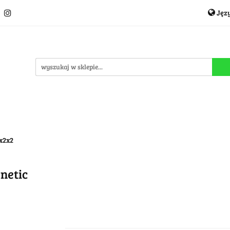
Jęz
Układanki i łamigłówki
Akcesoria
TCG
Pro
P
cje
OUTLET
MEGA WYPRZEDAŻ
C
i
Akcesoria
TCG
Producenci
Nowości
P
2x2x2
netic