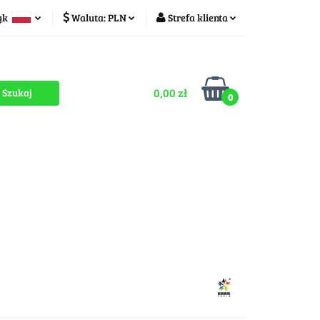
yk
Waluta:
PLN
Strefa klienta
ducenci
PLN
Zaloguj się
olski
CZK
Zarejestruj się
zech
0,00 zł
Dodaj zgłoszenie
0
Zgody cookies
romocje
OUTLET
MEGA WYPRZEDAŻ