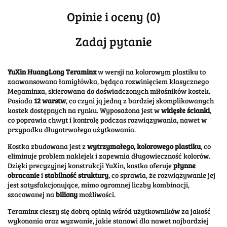
Opinie i oceny (0)
Zadaj pytanie
YuXin HuangLong Teraminx
w wersji na kolorowym plastiku to
zaawansowana łamigłówka, będąca rozwinięciem klasycznego
Megaminxa, skierowana do doświadczonych miłośników kostek.
Posiada
12 warstw
, co czyni ją jedną z bardziej skomplikowanych
kostek dostępnych na rynku. Wyposażona jest w
wklęsłe ścianki
,
co poprawia chwyt i kontrolę podczas rozwiązywania, nawet w
przypadku długotrwałego użytkowania​.
Kostka zbudowana jest z
wytrzymałego, kolorowego plastiku
, co
eliminuje problem naklejek i zapewnia długowieczność kolorów.
Dzięki precyzyjnej konstrukcji YuXin, kostka oferuje
płynne
obracanie
i
stabilność struktury
, co sprawia, że rozwiązywanie jej
jest satysfakcjonujące, mimo ogromnej liczby kombinacji,
szacowanej na
biliony
możliwości​.
Teraminx cieszy się dobrą opinią wśród użytkowników za jakość
wykonania oraz wyzwanie, jakie stanowi dla nawet najbardziej