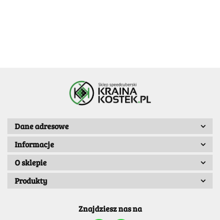
253.99
-6%
212.99
212.99
239.99
Dane adresowe
Informacje
O sklepie
Produkty
Znajdziesz nas na