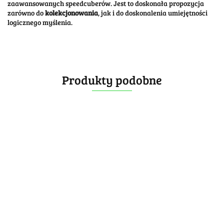
zaawansowanych speedcuberów. Jest to doskonała propozycja
zarówno do
kolekcjonowania
, jak i do doskonalenia umiejętności
logicznego myślenia​.
Produkty podobne
SengSo
Teraminx
GAN
GAN Megaminx
169.99
GAN Megaminx
Megaminx V2
V2 MagLev
-20%
V2 MagLev UV
MagLev Gray
Black
135.99
224.99
-5%
Gray
224.99
-5%