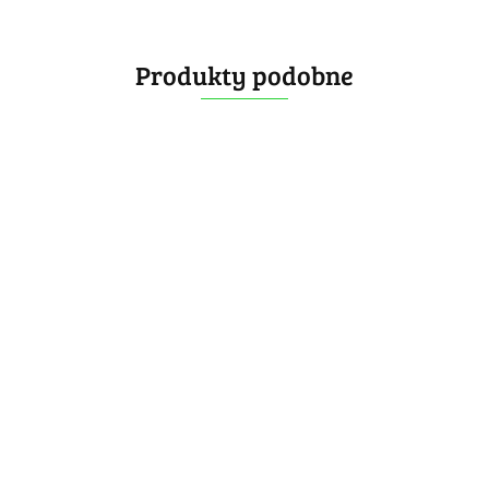
Produkty podobne
QiYi
[OUTLET]
Mirror
ShengShou
GAN
S Cube
Mirror
[OUTLET]
14.99
Mirror M
3x3
99.99
Silver
QiYi Tiled
Calvin's Puzzle
-35%
UV Red
19.99
Blue
Mirror Cube
3x3x5 Siamese
9.74
-40%
19.99
Magnetic
Mirror Tall
11.99
64.99
-35%
Blue
Cube(100mm)
42.24