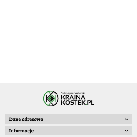
DianSheng
Warrior
Monster GO
Solar S2M
2x2 M UV
2x2x2
27.99
Plus
Standard
33.79
-30%
-30%
24.99
-30%
MoYu
23.69
19.59
17.49
MoFangJiaoshi
RS2M Evolution 2022
27.90
Dane adresowe
Informacje