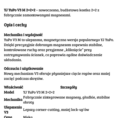
YJ YuPo V3 M 2×2×2
– nowoczesna, budżetowa kostka 2×2 z
fabrycznie zamontowanymi magnesami.
Opis i cechy
Mechanika i wydajność
YuPo V3 M to ulepszona, magnetyczna wersja popularnego YJ YuPo.
Dzięki precyzyjnie dobranym magnesom zapewnia stabilne,
kontrolowane ruchy oraz przyjemne „kliknięcie” przy
zatrzymywaniu ścianek, co poprawia ogólne doświadczenie
układania.
Odczucia i użytkowanie
Nowy mechanizm V3 oferuje płynniejsze cięcie rogów oraz mniej
zacięć podczas skrętów.
Właściwość
Szczegóły
Model
YJ YuPo V3 M 2×2×2
Fabrycznie zintegrowane magnesy, gładkie, stabilne
Mechanika
obroty
Ulepszenia
Lepszy corner-cutting, mniej lock-up’ów
V3
Cena
Niska