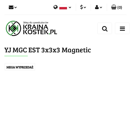
(
0
)
PLN
Zaloguj się
Polski
Zarejestruj się
CZK
Czech
Dodaj zgłoszenie
YJ MGC EST 3x3x3 Magnetic
Zgody cookies
MEGA WYPRZEDAŻ