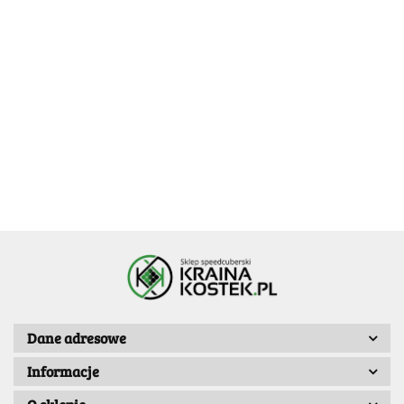
[OUTLET]
GAN 356 I
[OUTLET] X-
Carry 2 UV
MAN Tornado
[OUTLET] GAN
[OUTLET] X-
139.99
3x3x3
V4 M
356 I Carry 2
MAN Tornado V4
99.99
Flagship
3x3x3 Magnetic
M Pioneer UV
109.99
139.99
3x3x3
Smart Cube
Coated 3x3x3
Dane adresowe
Informacje