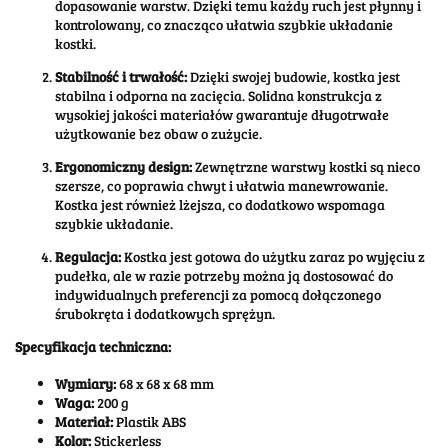
dopasowanie warstw. Dzięki temu każdy ruch jest płynny i
kontrolowany, co znacząco ułatwia szybkie układanie
kostki.
Stabilność i trwałość:
Dzięki swojej budowie, kostka jest
stabilna i odporna na zacięcia. Solidna konstrukcja z
wysokiej jakości materiałów gwarantuje długotrwałe
użytkowanie bez obaw o zużycie.
Ergonomiczny design:
Zewnętrzne warstwy kostki są nieco
szersze, co poprawia chwyt i ułatwia manewrowanie.
Kostka jest również lżejsza, co dodatkowo wspomaga
szybkie układanie.
Regulacja:
Kostka jest gotowa do użytku zaraz po wyjęciu z
pudełka, ale w razie potrzeby można ją dostosować do
indywidualnych preferencji za pomocą dołączonego
śrubokręta i dodatkowych sprężyn.
Specyfikacja techniczna:
Wymiary:
68 x 68 x 68 mm
Waga:
200 g
Materiał:
Plastik ABS
Kolor:
Stickerless