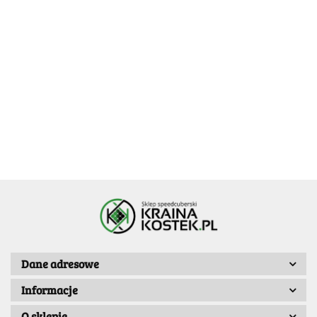
[OUTLET]
MoYu AoFu
MoYu AoFu
YJ MGC
[OUTLET]
[OUTLET] X-
V5 7x7
V5 7x7
7x7x7
MoYu
MAN Spark
89.99
Dual-
Single-
Magnetic
219.99
MeiLong
169.99
V2 M 7x7x7
Track
Track
39.99
119.99
7X7X7 V2
-25%
(Ball-Core)
Magnetic
Magnetic
Stickerless
127.49
Dane adresowe
Informacje
O sklepie