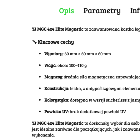
Opis
Parametry
In
YJ MGC 4x4 Elite Magnetic
to zaawansowana kostka log
🔧 Kluczowe cechy
Wymiary
:
60 mm × 60 mm × 60 mm
Waga
:
około 100–110 g
Magnesy
:
średnia siła magnetyczna zapewniając
Konstrukcja
:
lekka, z antypoślizgowymi element
Kolorystyka
:
dostępna w wersji stickerless z jas
Powłoka UV
:
brak dodatkowej powłoki UV
YJ MGC 4x4 Elite Magnetic
to doskonały wybór dla osób 
jest idealna zarówno dla początkujących, jak i zaawa
wykonania.