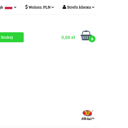
yk
Waluta:
PLN
Strefa klienta
ducenci
PLN
Zaloguj się
olski
CZK
Zarejestruj się
zech
0,00 zł
Dodaj zgłoszenie
0
Zgody cookies
romocje
OUTLET
MEGA WYPRZEDAŻ