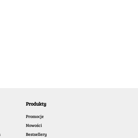
Meilong 4M 4x4x4 Magnetic
Produkty
Promocje
Nowości
a
Bestsellery