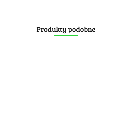
Produkty podobne
DianSheng Solar S4M 4x4x4