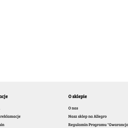
MoYu 
69.99
-30%
48.99
42.99
zzle Flag World Map 4x4 Cube
acje
O sklepie
a
O nas
 reklamacje
Nasz sklep na Allegro
in
Regulamin Programu "Gwarancj