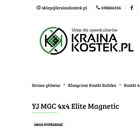
sklep@krainakostek.pl
698866266
Klasyczne kostki
Nowości
Promo
Klasyczne kostki
Układanki i łamigłówk
Strona główna
Klasyczne Kostki Rubika
Kostki 
YJ MGC 4x4 Elite Magnetic
MEGA WYPRZEDAŻ