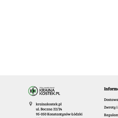
[OUTLET] VIN Cube 4X4X4 Magnetic
Calvin's Pu
49.99
73.99
-35%
48.09
Inform
Dostaw
krainakostek.pl
Zwroty i
ul. Boczna 22/24
95-050 Konstantynów Łódzki
Regulam