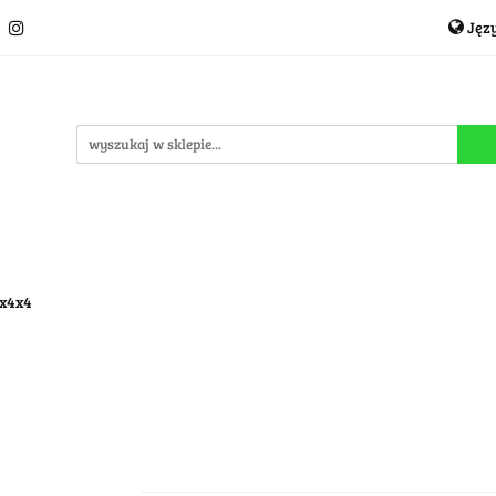
Jęz
Układanki i łamigłówki
Akcesoria
TCG
Pro
P
cje
OUTLET
MEGA WYPRZEDAŻ
C
i
Akcesoria
TCG
Producenci
Nowości
P
4x4x4