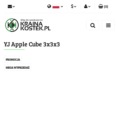
(
0
)
PLN
Zaloguj się
Polski
Zarejestruj się
CZK
Czech
Dodaj zgłoszenie
YJ Apple Cube 3x3x3
Zgody cookies
PROMOCJA
MEGA WYPRZEDAŻ