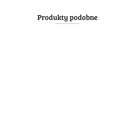
Produkty podobne
[OUTLET]
GAN 11 M
[OUTLET]
[OUTLET]
GAN
Pro
GAN 12
GAN 356 I
V100
Frosted
MagLev
149.99
Carry 2 UV
199.99
169.99
Maglev
[OUTLET] X-MAN
139.99
Black
UV 3x3x3
3x3x3
-20%
UV
Tornado V4 M
3x3x3
159.99
Pioneer UV
139.99
Coated 3x3x3