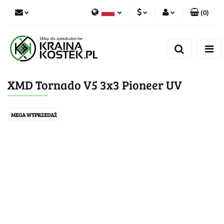
(
0
)
PLN
Zaloguj się
Polski
Zarejestruj się
CZK
Czech
Dodaj zgłoszenie
XMD Tornado V5 3x3 Pioneer UV
Zgody cookies
MEGA WYPRZEDAŻ