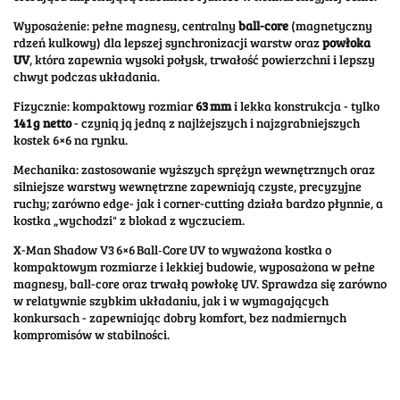
Wyposażenie: pełne magnesy, centralny
ball-core
(magnetyczny
rdzeń kulkowy) dla lepszej synchronizacji warstw oraz
powłoka
UV
, która zapewnia wysoki połysk, trwałość powierzchni i lepszy
chwyt podczas układania.
Fizycznie: kompaktowy rozmiar
63 mm
i lekka konstrukcja - tylko
141 g netto
- czynią ją jedną z najlżejszych i najzgrabniejszych
kostek 6×6 na rynku.
Mechanika: zastosowanie wyższych sprężyn wewnętrznych oraz
silniejsze warstwy wewnętrzne zapewniają czyste, precyzyjne
ruchy; zarówno edge- jak i corner-cutting działa bardzo płynnie, a
kostka „wychodzi" z blokad z wyczuciem.
X-Man Shadow V3 6×6 Ball‑Core UV to wyważona kostka o
kompaktowym rozmiarze i lekkiej budowie, wyposażona w pełne
magnesy, ball-core oraz trwałą powłokę UV. Sprawdza się zarówno
w relatywnie szybkim układaniu, jak i w wymagających
konkursach - zapewniając dobry komfort, bez nadmiernych
kompromisów w stabilności.