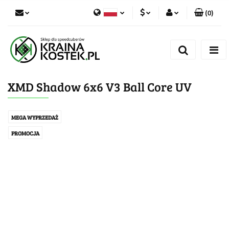
(
0
)
PLN
Zaloguj się
Polski
Zarejestruj się
CZK
Czech
Dodaj zgłoszenie
XMD Shadow 6x6 V3 Ball Core UV
Zgody cookies
MEGA WYPRZEDAŻ
PROMOCJA