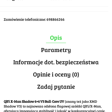
Zamówienie telefoniczne: 698866266
Opis
Parametry
Informacje dot. bezpieczeństwa
Opinie i oceny (0)
Zadaj pytanie
QiYi X-Man Shadow 6×6 V3 Ball‑Core UV
(znany też jako XMD
Shadow V3) to najnowsza odsłona flagowej szóśtki QiYi/X-Man,
oferująca imponującą stabilność i jakość w konkurencyjnej cenie.