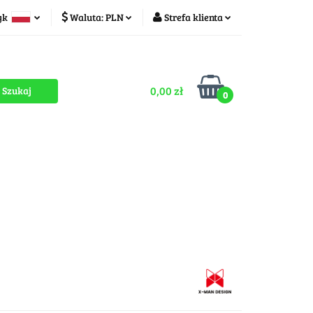
yk
Waluta:
PLN
Strefa klienta
ducenci
PLN
Zaloguj się
olski
CZK
Zarejestruj się
zech
0,00 zł
Dodaj zgłoszenie
0
Zgody cookies
romocje
OUTLET
MEGA WYPRZEDAŻ