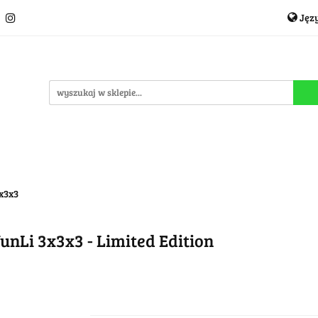
Jęz
Układanki i łamigłówki
Akcesoria
TCG
Pro
P
cje
OUTLET
MEGA WYPRZEDAŻ
C
i
Akcesoria
TCG
Producenci
Nowości
P
3x3x3
nLi 3x3x3 - Limited Edition