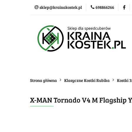
sklep@krainakostek.pl
698866266
Klasyczne kostki
Nowości
Promo
Klasyczne kostki
Układanki i łamigłówk
Strona główna
Klasyczne Kostki Rubika
Kostki 
X-MAN Tornado V4 M Flagship Yu