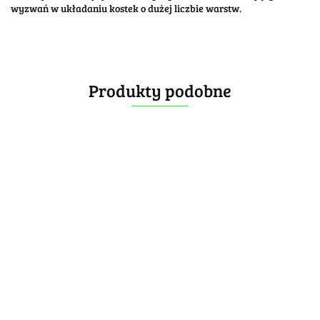
wyzwań w układaniu kostek o dużej liczbie warstw.
Produkty podobne
YuXin
MoYu
MoYu
Little
Meilong
Meilong
[OUTLET]
DianSheng
Magic
DianSheng
8x8 V3
9x9 V3
MoYu
139.99
Galaxy
129.99
139.99
8x8
Galaxy 10M
MeiLong
-30%
11M
-25%
-15%
99.99
529.99
10x10x10
8X8X8
97.99
11x11x11
449.99
97.49
118.99
-25%
Magnetic
Stickerless
-20%
397.49
(Primary)
359.99