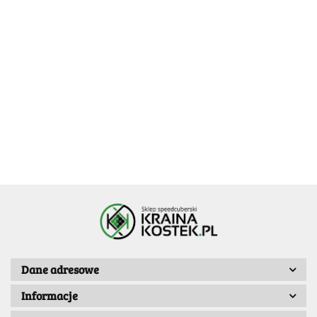
Calvin's
Calvin's
Calvin's
Puzzle 3x3x5
Puzzle Corey
Puzzle Corey
Calvin's Puzzle
X-Cube with
3x3x5 Fisher
3x3x5 Fisher
109.99
3x3x5 Siamese
94.99
-35%
94.99
-35%
Evgeniy
Cuboid V2
Cuboid V3
-35%
Mirror Tall
61.74
61.74
64.99
-35%
71.49
Cube(100mm)
42.24
Dane adresowe
Informacje