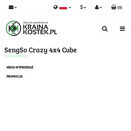
(
0
)
PLN
Zaloguj się
Polski
Zarejestruj się
CZK
Czech
Dodaj zgłoszenie
SengSo Crazy 4x4 Cube
Zgody cookies
MEGA WYPRZEDAŻ
PROMOCJA