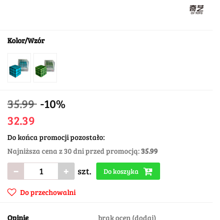
Kolor/Wzór
35.99
-10%
32.39
Do końca promocji pozostało:
Najniższa cena z 30 dni przed promocją:
35.99
szt.
Do koszyka
Do przechowalni
Opinie
brak ocen
(dodaj)