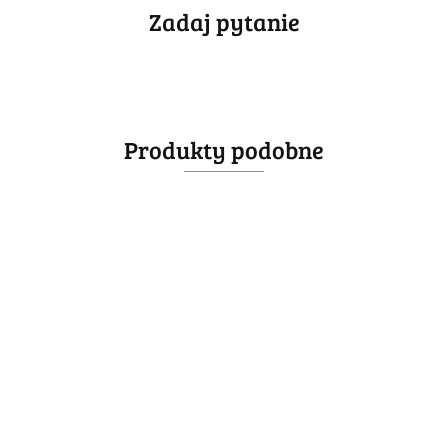
Zadaj pytanie
Produkty podobne
Monster
QiYi Tiled
GO
Calvin's
MoYu
Mirror
MoYu
Mirror
Puzzle
24.99
MeiLong
Cube
MeiLong
Cube
Mirror
35.99
63.99
Magnetic
Magnetic
Magnetic
Orange
Double
46.99
-15%
46.99
-15%
-35%
Mirror 3x3
Green
Mirror 3x3 V2
Cube Silver
39.99
39.99
41.59
V2 UV Blue
UV Green