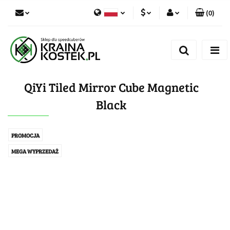
(
0
)
PLN
Zaloguj się
Polski
Zarejestruj się
CZK
Czech
Dodaj zgłoszenie
QiYi Tiled Mirror Cube Magnetic
Zgody cookies
Black
PROMOCJA
MEGA WYPRZEDAŻ