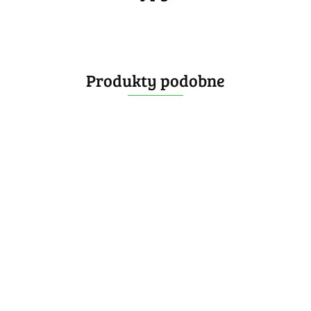
Produkty podobne
DianSheng
DianSheng
DianSheng
DianSheng
DianSheng
Mirror
Mirror
Mirror
Mirror
Mirror
Skewb
27.99
Skewb
Skewb
Skewb
Skewb
Blue
32.99
-50%
32.99
-50%
32.99
-50%
32.99
-50%
-50%
Magnetic
Magnetic
Magnetic
Magnetic
16.49
16.49
16.49
16.49
13.99
Transparent
Transparent
Transparent
Transparen
Purple
Red
Yellow