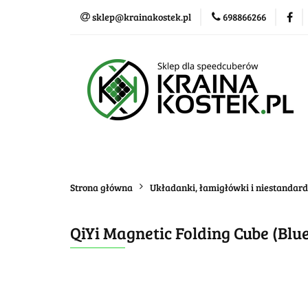
sklep@krainakostek.pl
698866266
Klasyczne kostki
Nowości
Promo
Klasyczne kostki
Układanki i łamigłówk
Strona główna
Układanki, łamigłówki i niestandar
QiYi Magnetic Folding Cube (Blu