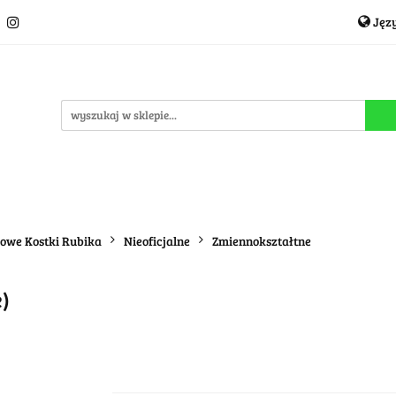
Jęz
Układanki i łamigłówki
Akcesoria
TCG
Pro
P
cje
OUTLET
MEGA WYPRZEDAŻ
C
i
Akcesoria
TCG
Producenci
Nowości
P
dowe Kostki Rubika
Nieoficjalne
Zmiennokształtne
e)