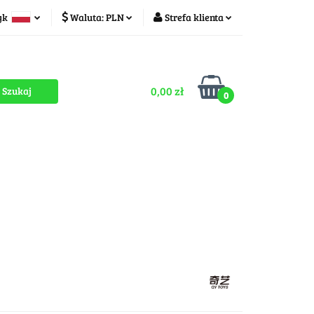
yk
Waluta:
PLN
Strefa klienta
ducenci
PLN
Zaloguj się
olski
CZK
Zarejestruj się
zech
0,00 zł
Dodaj zgłoszenie
0
Zgody cookies
romocje
OUTLET
MEGA WYPRZEDAŻ