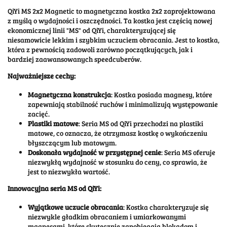
QiYi MS 2x2 Magnetic to magnetyczna kostka 2x2 zaprojektowana
z myślą o wydajności i oszczędności. Ta kostka jest częścią nowej
ekonomicznej linii "MS" od QiYi, charakteryzującej się
niesamowicie lekkim i szybkim uczuciem obracania. Jest to kostka,
która z pewnością zadowoli zarówno początkujących, jak i
bardziej zaawansowanych speedcuberów.
Najważniejsze cechy:
Magnetyczna konstrukcja
: Kostka posiada magnesy, które
zapewniają stabilność ruchów i minimalizują występowanie
zacięć.
Plastiki matowe
: Seria MS od QiYi przechodzi na plastiki
matowe, co oznacza, że otrzymasz kostkę o wykończeniu
błyszczącym lub matowym.
Doskonała wydajność w przystępnej cenie
: Seria MS oferuje
niezwykłą wydajność w stosunku do ceny, co sprawia, że
jest to niezwykła wartość.
Innowacyjna seria MS od QiYi:
Wyjątkowe uczucie obracania
: Kostka charakteryzuje się
niezwykle gładkim obracaniem i umiarkowanymi
magnesami, które skutecznie zapobiegają blokadom i