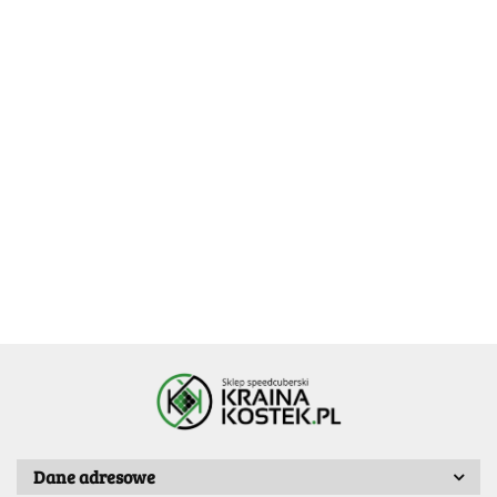
Alloy
SengSo
2x2
VIN Cube 2x2
Metallic
49.99
Ball-Core UV
2x2 M
-40%
41.99
29.99
69.99
-30%
-20%
48.99
MoYu MoFangJiaoshi
33.59
RS2M Evolution 2022
27.90
Dane adresowe