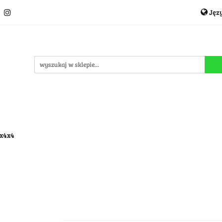
Jęz
Układanki i łamigłówki
Akcesoria
TCG
Pro
P
cje
OUTLET
MEGA WYPRZEDAŻ
C
i
Akcesoria
TCG
Producenci
Nowości
P
4x4x4