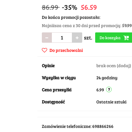
86.99
-35%
56.59
Do końca promocji pozostało:
Najniższa cena z 30 dni przed promocją:
59.99
szt.
Do koszyka
Do przechowalni
Opinie
brak ocen
(dodaj)
Wysyłka w ciągu
24 godziny
Cena przesyłki
6.99
Dostępność
Ostatnie sztuki
Zamówienie telefoniczne: 698866266