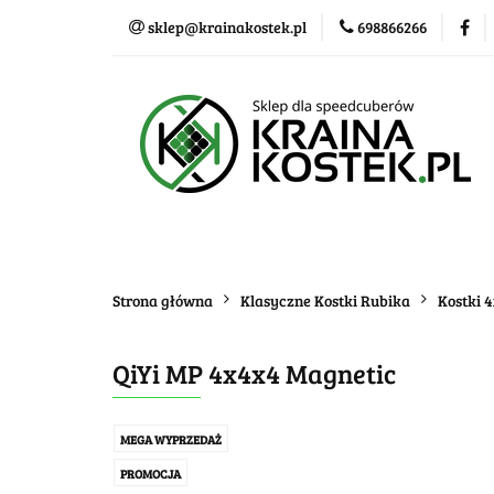
sklep@krainakostek.pl
698866266
Klasyczne kostki
Nowości
Promo
Klasyczne kostki
Układanki i łamigłówk
Strona główna
Klasyczne Kostki Rubika
Kostki 
QiYi MP 4x4x4 Magnetic
MEGA WYPRZEDAŻ
PROMOCJA