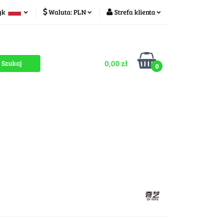
yk
Waluta:
PLN
Strefa klienta
ducenci
PLN
Zaloguj się
olski
CZK
Zarejestruj się
zech
0,00 zł
Dodaj zgłoszenie
0
Zgody cookies
romocje
OUTLET
MEGA WYPRZEDAŻ