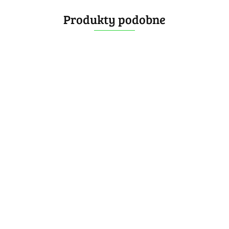
Produkty podobne
Calvin's
Calvin's
Calvin's
Puzzle
Calvin's
Puzzle
Puzzle
Evgeniy
Puzzle Bai-
Flag
Crazy
64.99
Pillow
73.99
74.99
Niao-Chao-
World
Pyraminx
-35%
DianSheng Core-
49.99
Dino
-35%
-35%
Feng Fisher
Map 4x4
Black
42.24
Magnets Corner
-35%
48.09
48.74
Cube
Cube
Turning
32.49
72.99
-30%
Octahedron(CTO)
50.99