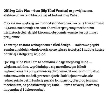
QiYi Ivy Cube Plus – 9 cm (Big Tiled Version)
to powiększona,
efektowna wersja klasycznej układanki Ivy Cube.
Chociaż ma większy rozmiar od standardowej wersji (9 cm zamiast
~5,6 cm), zachowuje ten sam charakterystyczny mechanizm
liściastych cięć, dzięki któremu obracanie warstw jest płynne i
przyjemne.
Ta wersja została wzbogacona o
tiled design
— kolorowe płytki
zamiast naklejek vinylowych, co zwiększa trwałość i nadaje kostce
bardziej estetyczny wygląd.
QiYi Ivy Cube Plus 9 cm to odmiana klasycznego Ivy Cube —
większa, solidna, wyróżniająca się mozaikowym (tiled)
wykończeniem i przyjemnością obracania. Stworzona z myślą o
zobrazowaniu modeli, prezentacjach i kolekcjonerstwie, ale
jednocześnie pełni funkcję puzzla logicznego, oferując ten sam
mechanizm, co podstawowy Ivy Cube — teraz w wersji bardziej
imponującej i dekoracyjnej.