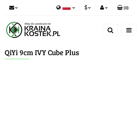
(
0
)
PLN
Zaloguj się
Polski
Zarejestruj się
CZK
Czech
Dodaj zgłoszenie
QiYi 9cm IVY Cube Plus
Zgody cookies