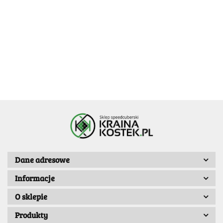
DianSheng
DianSheng
DianSheng
House
House
Mirror
Mirror
Mirror
Cube 2x2
Cube 2x2
24.99
24.99
Skewb
Skewb
Skewb
Red
32.99
-50%
32.99
-50%
32.99
-50%
-20%
-20%
Magnetic
Magnetic
Magnetic
16.49
16.49
16.49
19.99
19.99
Transparent
Transparent
Transparent
Purple
Red
Dane adresowe
Informacje
O sklepie
Produkty