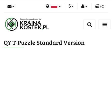
(
0
)
PLN
Zaloguj się
Polski
Zarejestruj się
CZK
Czech
Dodaj zgłoszenie
QY T-Puzzle Standard Version
Zgody cookies