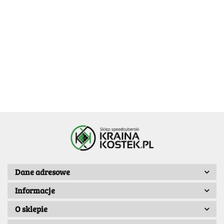
QiYuan
MoSheng
4x4x4
MoYu
S2 4x4x4
37.99
YJ ZhiLong
4x4 M
25.99
MeiLong
34.99
-25%
Mini 4X4X4
4x4x4
-30%
28.49
Magnetic
27.99
-20%
Macaron
43.99
-35%
24.49
22.39
28.59
Dane adresowe
Informacje
O sklepie