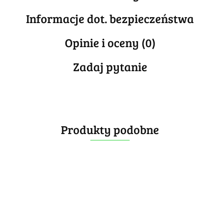
Informacje dot. bezpieczeństwa
Opinie i oceny (0)
Zadaj pytanie
Produkty podobne
YJ YuSu
QiYi
SengSo
V3 M