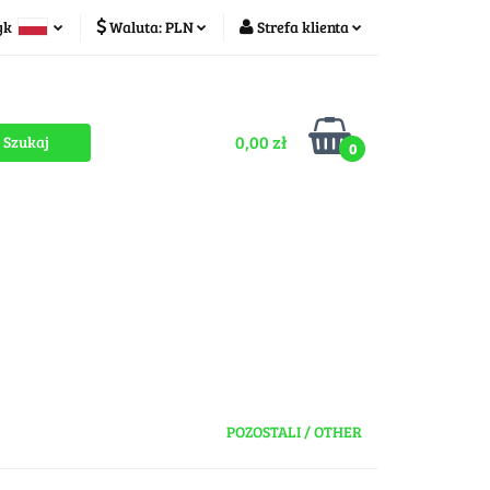
yk
Waluta:
PLN
Strefa klienta
ducenci
PLN
Zaloguj się
olski
CZK
Zarejestruj się
zech
0,00 zł
Dodaj zgłoszenie
0
Zgody cookies
romocje
OUTLET
MEGA WYPRZEDAŻ
POZOSTALI / OTHER