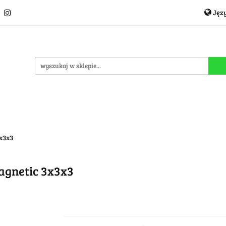
Jęz
Układanki i łamigłówki
Akcesoria
TCG
Pro
P
cje
OUTLET
MEGA WYPRZEDAŻ
C
i
Akcesoria
TCG
Producenci
Nowości
P
3x3x3
agnetic 3x3x3