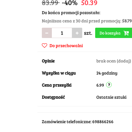
83.99
-40%
50.39
Do końca promocji pozostało:
Najniższa cena z 30 dni przed promocją:
58.79
szt.
Do koszyka
Do przechowalni
Opinie
brak ocen
(dodaj)
Wysyłka w ciągu
24 godziny
Cena przesyłki
6.99
Dostępność
Ostatnie sztuki
Zamówienie telefoniczne: 698866266