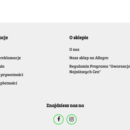
acje
O sklepie
a
O nas
 reklamacje
Nasz sklep na Allegro
in
Regulamin Programu "Gwarancj
Najniższych Cen"
 prywatności
płatności
Znajdziesz nas na