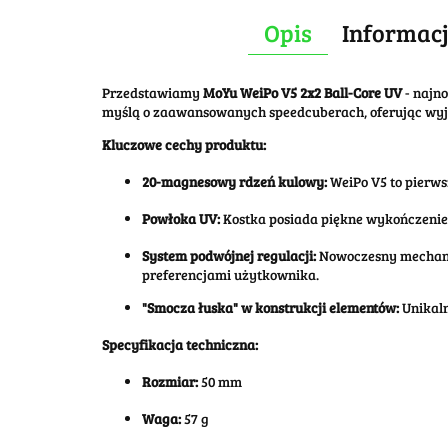
Opis
Informacj
Przedstawiamy
MoYu WeiPo V5 2x2 Ball-Core UV
- najn
myślą o zaawansowanych speedcuberach, oferując wyją
Kluczowe cechy produktu:
20-magnesowy rdzeń kulowy:
WeiPo V5 to pierws
Powłoka UV:
Kostka posiada piękne wykończenie
System podwójnej regulacji:
Nowoczesny mechaniz
preferencjami użytkownika.
"Smocza łuska" w konstrukcji elementów:
Unikaln
Specyfikacja techniczna:
Rozmiar:
50 mm
Waga:
57 g