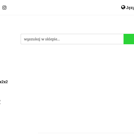
Jęz
Układanki i łamigłówki
Akcesoria
TCG
Pro
P
cje
OUTLET
MEGA WYPRZEDAŻ
C
i
Akcesoria
TCG
Producenci
Nowości
P
2x2x2
2