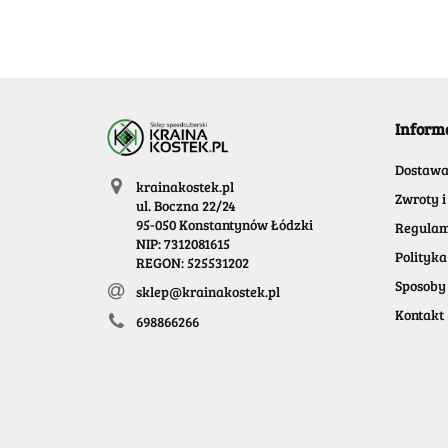
Inform
Dostaw
krainakostek.pl
Zwroty i
ul. Boczna 22/24
95-050 Konstantynów Łódzki
Regulam
NIP: 7312081615
Polityka
REGON: 525531202
Sposoby 
sklep@krainakostek.pl
Kontakt
698866266