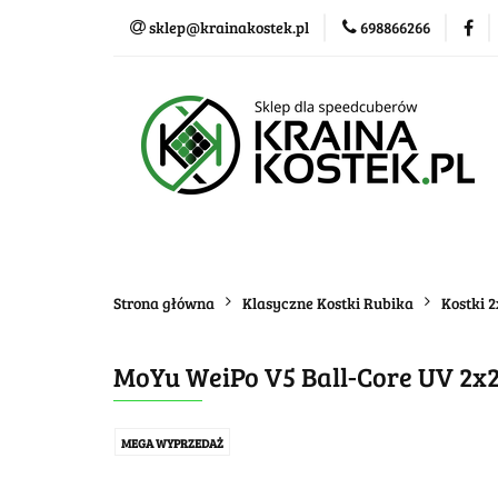
sklep@krainakostek.pl
698866266
Klasyczne kostki
Nowości
Promo
Klasyczne kostki
Układanki i łamigłówk
Strona główna
Klasyczne Kostki Rubika
Kostki 
MoYu WeiPo V5 Ball-Core UV 2x
MEGA WYPRZEDAŻ