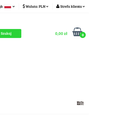
yk
Waluta:
PLN
Strefa klienta
ducenci
PLN
Zaloguj się
olski
CZK
Zarejestruj się
zech
0,00 zł
Dodaj zgłoszenie
0
Zgody cookies
romocje
OUTLET
MEGA WYPRZEDAŻ