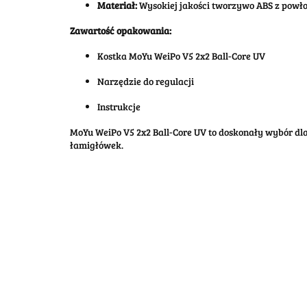
Materiał:
Wysokiej jakości tworzywo ABS z powł
Zawartość opakowania:
Kostka MoYu WeiPo V5 2x2 Ball-Core UV
Narzędzie do regulacji
Instrukcje
MoYu WeiPo V5 2x2 Ball-Core UV to doskonały wybór dl
łamigłówek.