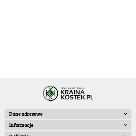
DianSheng
House Cube
Calvin's
House Cube
2x2
Puzzle Vladi's
24.99
2x2 Red
Seed Black
DianSheng Corner
24.99
-20%
-20%
39.99
-35%
Turning
19.99
19.99
25.99
Octahedron(CTO)
37.99
-21%
29.99
Dane adresowe
Informacje