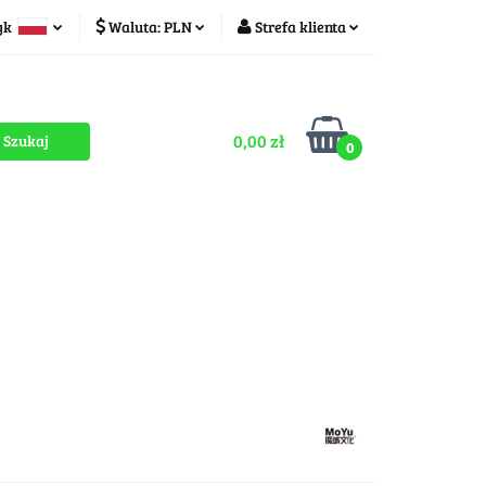
yk
Waluta:
PLN
Strefa klienta
ducenci
PLN
Zaloguj się
olski
CZK
Zarejestruj się
zech
0,00 zł
Dodaj zgłoszenie
0
Zgody cookies
romocje
OUTLET
MEGA WYPRZEDAŻ