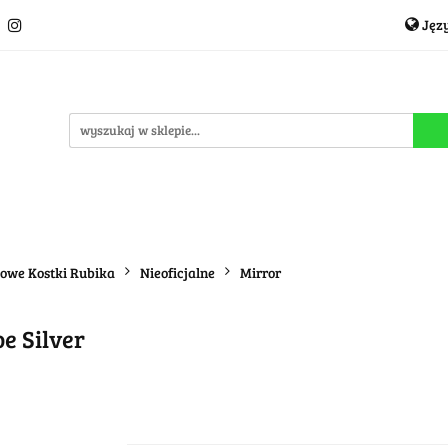
Jęz
Układanki i łamigłówki
Akcesoria
TCG
Pro
P
cje
OUTLET
MEGA WYPRZEDAŻ
C
i
Akcesoria
TCG
Producenci
Nowości
P
dowe Kostki Rubika
Nieoficjalne
Mirror
e Silver