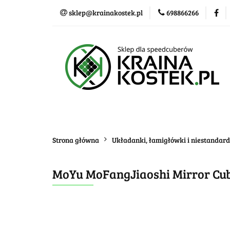
sklep@krainakostek.pl
698866266
Klasyczne kostki
Nowości
Promo
Klasyczne kostki
Układanki i łamigłówk
Strona główna
Układanki, łamigłówki i niestandar
MoYu MoFangJiaoshi Mirror Cub