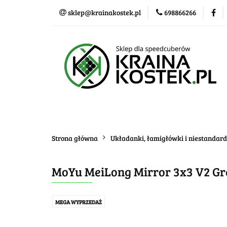
sklep@krainakostek.pl
698866266
Klasyczne kostki
Nowości
Promo
Klasyczne kostki
Układanki i łamigłówk
Strona główna
Układanki, łamigłówki i niestandar
MoYu MeiLong Mirror 3x3 V2 Gr
MEGA WYPRZEDAŻ