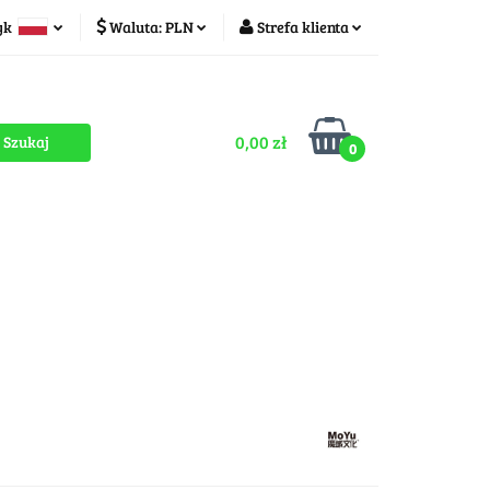
yk
Waluta:
PLN
Strefa klienta
ducenci
PLN
Zaloguj się
olski
CZK
Zarejestruj się
zech
0,00 zł
Dodaj zgłoszenie
0
Zgody cookies
romocje
OUTLET
MEGA WYPRZEDAŻ