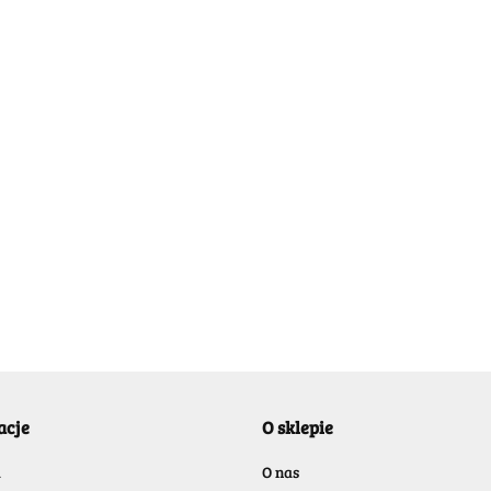
irror
DianSheng Mirror
tic
DianSheng Mirror
DianS
Skewb Magnetic
Skewb Magnetic
Skew
Transparent Red
Transparent Purple
32.99
-50%
Trans
32.99
-50%
32.99
16.49
16.49
16.49
acje
O sklepie
a
O nas