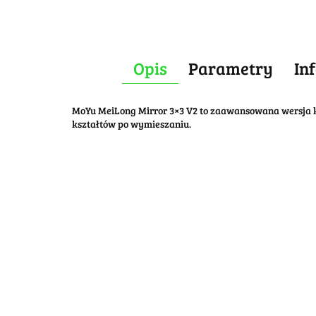
Opis
Parametry
In
MoYu MeiLong Mirror 3×3 V2 to zaawansowana wersja kl
kształtów po wymieszaniu
.