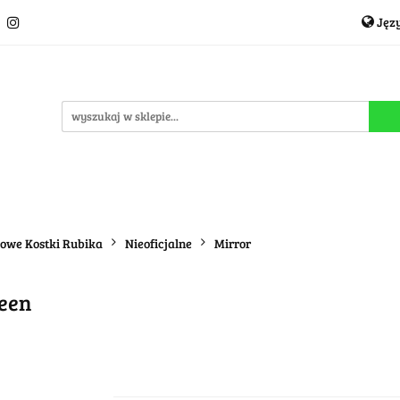
Jęz
Układanki i łamigłówki
Akcesoria
TCG
Pro
P
cje
OUTLET
MEGA WYPRZEDAŻ
C
i
Akcesoria
TCG
Producenci
Nowości
P
dowe Kostki Rubika
Nieoficjalne
Mirror
een