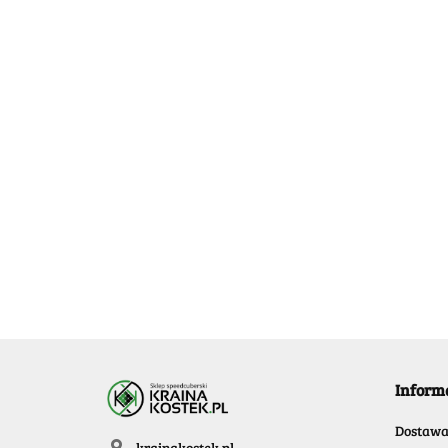
DianSheng
Mirror Skewb
Blue
27.99
-50%
[OUTLET] QiYi Tiled
DianSheng M
13.99
Mirror Cube
Skewb Magne
Magnetic Blue
Transparent
19.99
32.99
-50%
16.49
Inform
Dostaw
krainakostek.pl