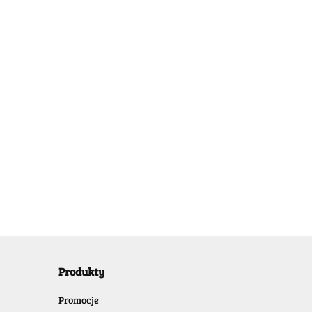
DianSheng
DianSheng
Mirror Skewb
Mirror Skewb
Purple
Yellow
27.99
-50%
27.99
-50%
13.99
13.99
heng Mirror
b Magnetic
parent Yellow
-50%
Produkty
Promocje