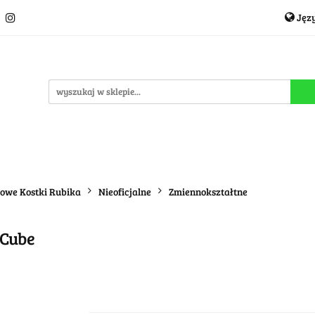
Jęz
Układanki i łamigłówki
Akcesoria
TCG
Pro
P
cje
OUTLET
MEGA WYPRZEDAŻ
C
i
Akcesoria
TCG
Producenci
Nowości
P
dowe Kostki Rubika
Nieoficjalne
Zmiennokształtne
 Cube