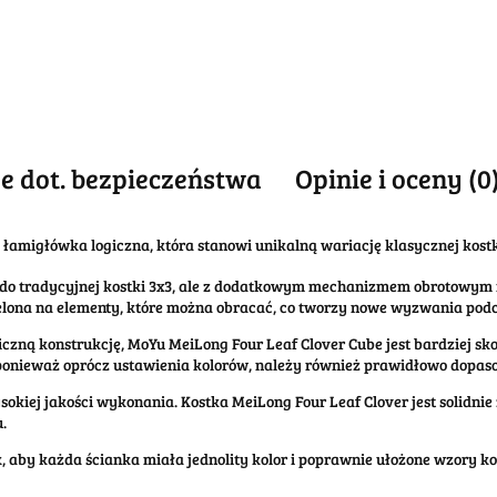
e dot. bezpieczeństwa
Opinie i oceny (0
migłówka logiczna, która stanowi unikalną wariację klasycznej kostki
 do tradycyjnej kostki 3x3, ale z dodatkowym mechanizmem obrotowy
zielona na elementy, które można obracać, co tworzy nowe wyzwania pod
ficzną konstrukcję, MoYu MeiLong Four Leaf Clover Cube jest bardziej 
 ponieważ oprócz ustawienia kolorów, należy również prawidłowo dopas
ysokiej jakości wykonania. Kostka MeiLong Four Leaf Clover jest soli
.
ak, aby każda ścianka miała jednolity kolor i poprawnie ułożone wzory 