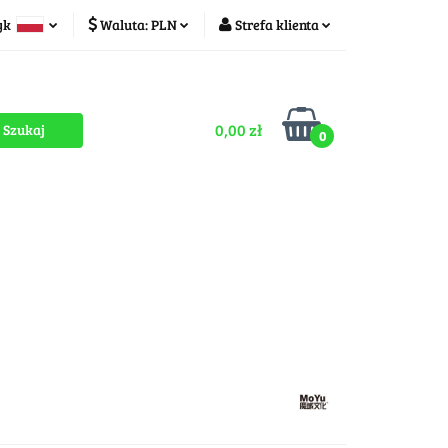
yk
Waluta:
PLN
Strefa klienta
ducenci
PLN
Zaloguj się
olski
CZK
Zarejestruj się
zech
0,00 zł
Dodaj zgłoszenie
0
Zgody cookies
romocje
OUTLET
MEGA WYPRZEDAŻ