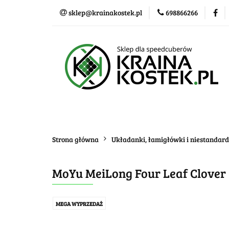
sklep@krainakostek.pl
698866266
Klasyczne kostki
Nowości
Promo
Klasyczne kostki
Układanki i łamigłówk
Strona główna
Układanki, łamigłówki i niestandar
MoYu MeiLong Four Leaf Clover
MEGA WYPRZEDAŻ