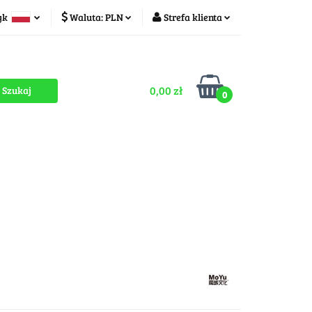
yk
Waluta:
PLN
Strefa klienta
ducenci
PLN
Zaloguj się
olski
CZK
Zarejestruj się
zech
0,00 zł
Dodaj zgłoszenie
0
Zgody cookies
romocje
OUTLET
MEGA WYPRZEDAŻ