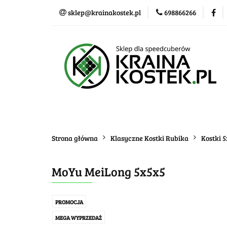
sklep@krainakostek.pl
698866266
Klasyczne kostki
Nowości
Promo
Klasyczne kostki
Układanki i łamigłówk
Strona główna
Klasyczne Kostki Rubika
Kostki 
MoYu MeiLong 5x5x5
PROMOCJA
MEGA WYPRZEDAŻ