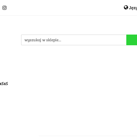
Jęz
Układanki i łamigłówki
Akcesoria
TCG
Pro
P
cje
OUTLET
MEGA WYPRZEDAŻ
C
i
Akcesoria
TCG
Producenci
Nowości
P
5x5x5