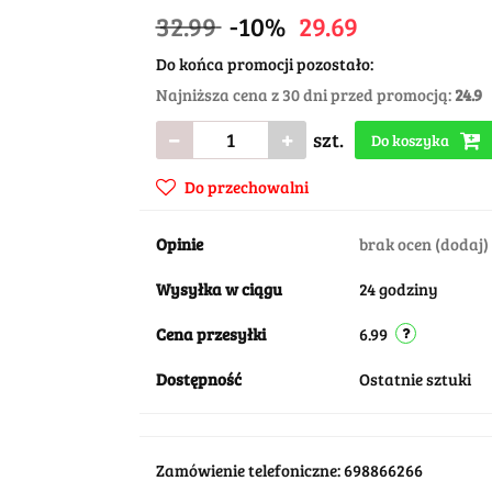
32.99
-10%
29.69
Do końca promocji pozostało:
Najniższa cena z 30 dni przed promocją:
24.9
szt.
Do koszyka
Do przechowalni
Opinie
brak ocen
(dodaj)
Wysyłka w ciągu
24 godziny
Cena przesyłki
6.99
Dostępność
Ostatnie sztuki
Zamówienie telefoniczne: 698866266