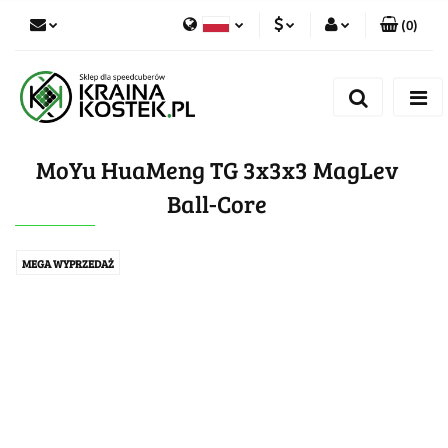
(
0
)
PLN
Zaloguj się
Polski
Zarejestruj się
CZK
Czech
Dodaj zgłoszenie
MoYu HuaMeng TG 3x3x3 MagLev
Zgody cookies
Ball-Core
MEGA WYPRZEDAŻ