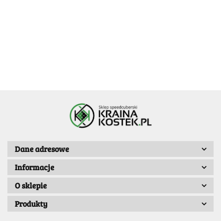
Frosted Black
MagLev UV 3x3x3
247.99
-20%
3x3x3
199.99
-20%
198.39
169.99
159.99
Dane adresowe
Informacje
O sklepie
Produkty