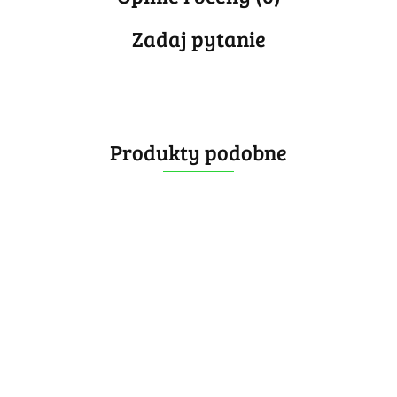
Zadaj pytanie
Produkty podobne
GAN 11 M Pro UV
GAN 11 M Pro
Coated 3x3x3
[OUTLET] GAN 12