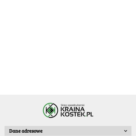
[OUTLET]
[OUTLET]
[OUTLET]
GAN 12
GAN
GAN 356 I
MagLev
V100
Carry 2
[OUTLET] GAN
[OUTLET] X-
169.99
149.99
139.99
UV 3x3x3
Maglev
UV 3x3x3
356 I Carry 2
MAN Tornado
UV
3x3x3
V4 M Pioneer
109.99
139.99
Magnetic
UV Coated
Smart Cube
3x3x3
Dane adresowe