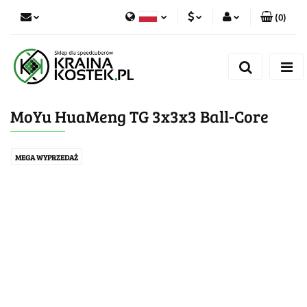
(
0
)
PLN
Zaloguj się
Polski
Zarejestruj się
CZK
Czech
Dodaj zgłoszenie
MoYu HuaMeng TG 3x3x3 Ball-Core
Zgody cookies
MEGA WYPRZEDAŻ