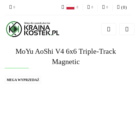
(
0
)
PLN
Zaloguj się
Polski
Zarejestruj się
CZK
Czech
Dodaj zgłoszenie
MoYu AoShi V4 6x6 Triple-Track
Zgody cookies
Magnetic
MEGA WYPRZEDAŻ