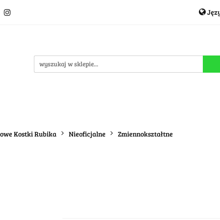
Jęz
Układanki i łamigłówki
Akcesoria
TCG
Pro
P
cje
OUTLET
MEGA WYPRZEDAŻ
C
i
Akcesoria
TCG
Producenci
Nowości
P
dowe Kostki Rubika
Nieoficjalne
Zmiennokształtne