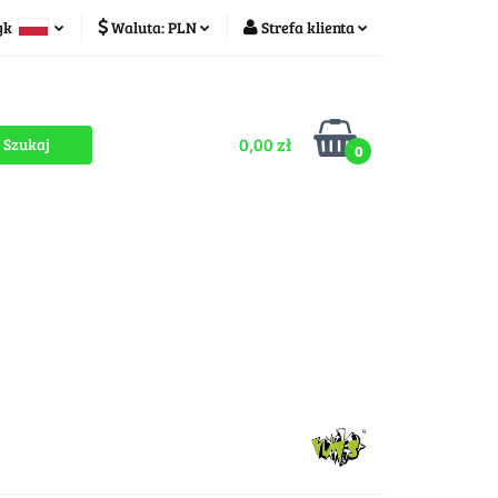
yk
Waluta:
PLN
Strefa klienta
ducenci
PLN
Zaloguj się
olski
CZK
Zarejestruj się
zech
0,00 zł
Dodaj zgłoszenie
0
Zgody cookies
romocje
OUTLET
MEGA WYPRZEDAŻ