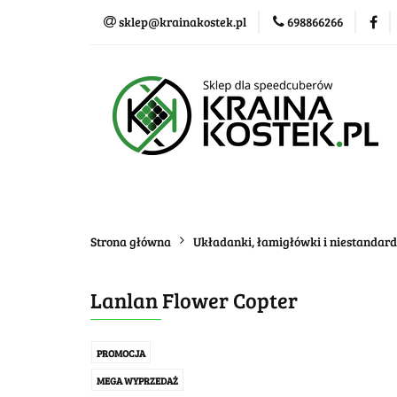
sklep@krainakostek.pl
698866266
Klasyczne kostki
Nowości
Promo
Klasyczne kostki
Układanki i łamigłówk
Strona główna
Układanki, łamigłówki i niestandar
Lanlan Flower Copter
PROMOCJA
MEGA WYPRZEDAŻ