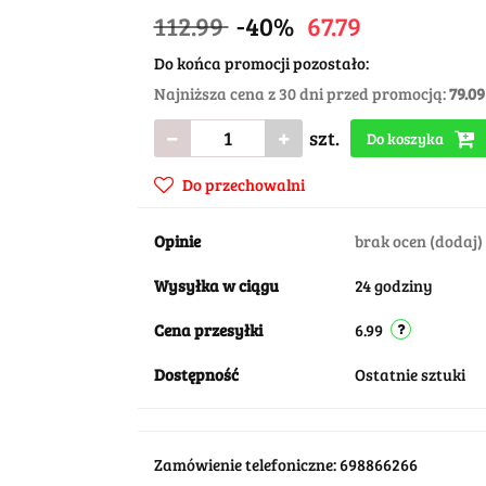
112.99
-40%
67.79
Do końca promocji pozostało:
Najniższa cena z 30 dni przed promocją:
79.09
szt.
Do koszyka
Do przechowalni
Opinie
brak ocen
(dodaj)
Wysyłka w ciągu
24 godziny
Cena przesyłki
6.99
Dostępność
Ostatnie sztuki
Zamówienie telefoniczne: 698866266