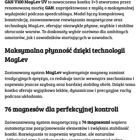
GAN V100 MagLev UV
to
nowoczesna
kostka
3×
3
stworzona
przez
renomowaną
markę
GAN
,
zaprojektowana
z
myślą
o
maksymalnej
wydajności
podczas
speedcubingu.
Model
łączy
kompaktową
konstrukcję,
zaawansowane
rozwiązania
magnetyczne
oraz
technologię
MagLev,
oferując
niezwykle
płynne,
szybkie
i
stabilne
obracanie
warstw.
To
doskonały
wybór
zarówno
dla
ambitnych
amatorów,
jak
i
zawodników
startujących
w
zawodach.
Maksymalna
płynność
dzięki
technologii
MagLev
Zastosowany
system
MagLev
wykorzystuje
magnesy
zamiast
tradycyjnych
sprężyn,
co
redukuje
tarcie
wewnątrz
mechanizmu
i
zapewnia
jeszcze
szybszy
oraz
bardziej
stabilny
obrót.
Dzięki
temu
kostka
oferuje
wyjątkowo
lekkie,
dynamiczne
i
precyzyjne
ruchy
podczas
układania.
76
magnesów
dla
perfekcyjnej
kontroli
Zaawansowany
system
magnetyczny
z
76
magnesami
wspiera
automatyczne
pozycjonowanie
elementów
i
zwiększa
stabilność
kostki.
Rozwiązanie
to
zapewnia
wyraźne,
ale
naturalne
„
kliknięcie"
przy
każdym
ruchu,
co
pozwala
utrzymać
pełną