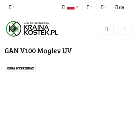
(
0
)
PLN
Zaloguj się
Polski
Zarejestruj się
CZK
Czech
Dodaj zgłoszenie
GAN V100 Maglev UV
Zgody cookies
MEGA WYPRZEDAŻ