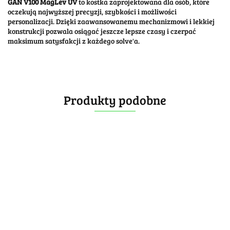
GAN V100 MagLev UV
to kostka zaprojektowana dla osób, które
oczekują najwyższej precyzji, szybkości i możliwości
personalizacji. Dzięki zaawansowanemu mechanizmowi i lekkiej
konstrukcji pozwala osiągać jeszcze lepsze czasy i czerpać
maksimum satysfakcji z każdego solve'a.
Produkty podobne
GAN 11 M
[OUTLET]
[OUTLET]
Pro Frosted
GAN 12
GAN 356 I
Black 3x3x3
MagLev UV
Carry 2 UV
199.99
169.99