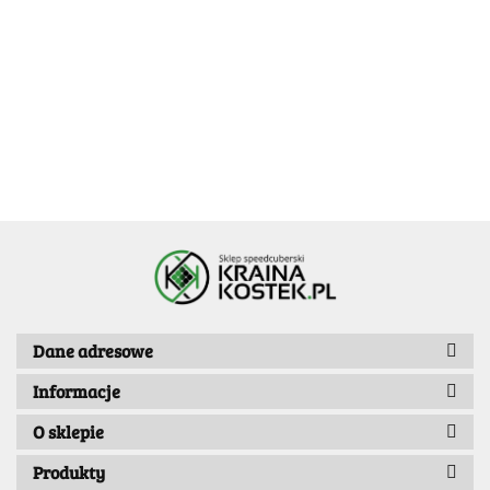
139.99
3x3x3
[OUTLET] X-MAN
3x3x3
-20%
Tornado V4 M
159.99
Pioneer UV Coated
139.99
3x3x3
Dane adresowe
Informacje
O sklepie
Produkty