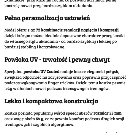
kontrolę
nawet
przy
bardzo
szybkim
układaniu.
Pełna
personalizacja
ustawień
Model
oferuje
aż
72
kombinacje
regulacji
napięcia
i
kompresji
,
dzięki
którym
można
idealnie
dopasować
charakter
pracy
kostki
do
własnego
stylu
układania -
od
bardzo
szybkiej
i
lekkiej
po
bardziej
stabilną
i
kontrolowaną.
Powłoka
UV -
trwałość
i
pewny
chwyt
Specjalna
powłoka
UV
Coated
nadaje
kostce
elegancki
połysk,
zwiększa
odporność
na
zarysowania
oraz
poprawia
przyczepność
podczas
wykonywania
finger
tricków.
Dzięki
temu
kostka
pewnie
leży
w
dłoniach
nawet
podczas
intensywnych
treningów.
Lekka
i
kompaktowa
konstrukcja
Kostka
posiada
popularny
wśród
speedcuberów
rozmiar
55
mm
oraz
wagę
około
64
g
,
co
zapewnia
komfort
podczas
długich
sesji
treningowych
i
szybkich
algorytmów.