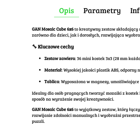
Opis
Parametry
In
GAN Mosaic Cube 6x6
to kreatywny zestaw składający si
zarówno dla dzieci, jak i dorosłych, rozwijająca wyobr
🔧 Kluczowe cechy
Zestaw zawiera
:
36 mini kostek 3x3 (28 mm każda
Materiał
:
Wysokiej jakości plastik ABS, odporny 
Tablica
:
Wyposażona w magnesy, umożliwiające ł
Idealny dla osób pragnących tworzyć mozaiki z kostek 
sposób na wyrażenie swojej kreatywności.
GAN Mosaic Cube 6x6
to wyjątkowy zestaw, który łączy
rozwijanie zdolności manualnych i wyobraźni przestrzen
puzzli.