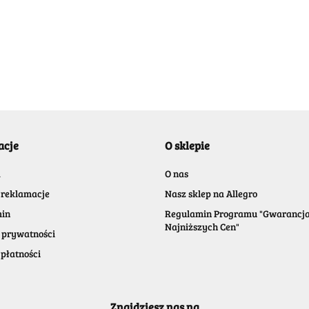
acje
O sklepie
a
O nas
 reklamacje
Nasz sklep na Allegro
in
Regulamin Programu "Gwarancj
Najniższych Cen"
 prywatności
płatności
Znajdziesz nas na