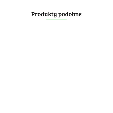
Produkty podobne
V2
SengSo Elite Kilominx
199.99
-25%
149.99