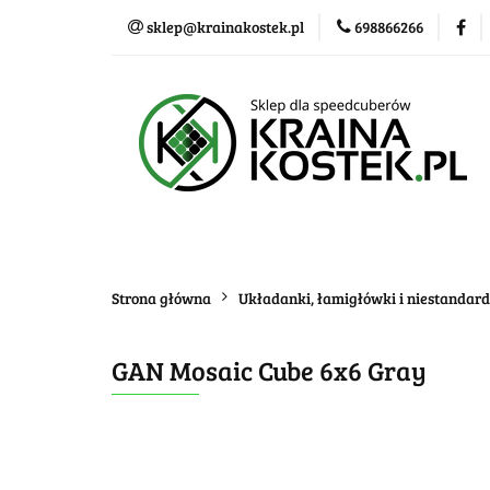
sklep@krainakostek.pl
698866266
Klasyczne kostki
Nowości
Promo
Klasyczne kostki
Układanki i łamigłówk
Strona główna
Układanki, łamigłówki i niestandar
GAN Mosaic Cube 6x6 Gray