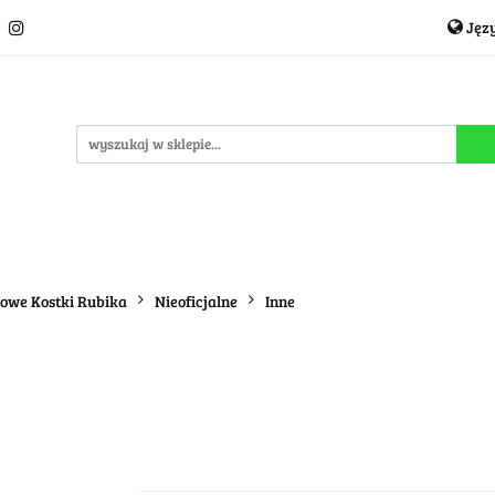
Jęz
Układanki i łamigłówki
Akcesoria
TCG
Pro
P
cje
OUTLET
MEGA WYPRZEDAŻ
C
i
Akcesoria
TCG
Producenci
Nowości
P
dowe Kostki Rubika
Nieoficjalne
Inne