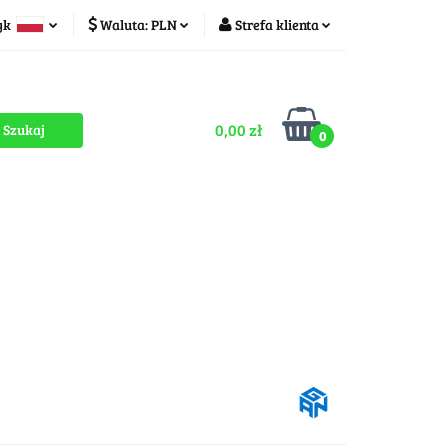
yk
Waluta:
PLN
Strefa klienta
ducenci
PLN
Zaloguj się
olski
CZK
Zarejestruj się
zech
0,00 zł
Dodaj zgłoszenie
0
Zgody cookies
romocje
OUTLET
MEGA WYPRZEDAŻ