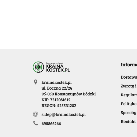
239.99
-20%
191.99
Inform
Dostaw
krainakostek.pl
Zwroty i
ul. Boczna 22/24
95-050 Konstantynów Łódzki
Regulam
NIP: 7312081615
Polityka
REGON: 525531202
Sposoby 
sklep@krainakostek.pl
Kontakt
698866266