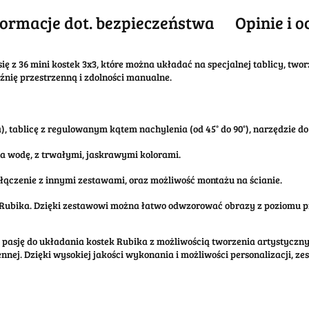
formacje dot. bezpieczeństwa
Opinie i o
ę z 36 mini kostek 3x3, które można układać na specjalnej tablicy, twor
aźnię przestrzenną i zdolności manualne.
), tablicę z regulowanym kątem nachylenia (od 45° do 90°), narzędzie do
na wodę, z trwałymi, jaskrawymi kolorami.
ączenie z innymi zestawami, oraz możliwość montażu na ścianie.
Rubika. Dzięki zestawowi można łatwo odwzorować obrazy z poziomu pikse
 pasję do układania kostek Rubika z możliwością tworzenia artystycznyc
nej. Dzięki wysokiej jakości wykonania i możliwości personalizacji, ze