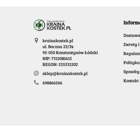
Inform
Dostaw
krainakostek.pl
Zwroty i
ul. Boczna 22/24
95-050 Konstantynów Łódzki
Regulam
NIP: 7312081615
Polityka
REGON: 525531202
Sposoby 
sklep@krainakostek.pl
Kontakt
698866266