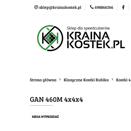
sklep@krainakostek.pl
698866266
Klasyczne kostki
Nowości
Promo
Klasyczne kostki
Układanki i łamigłówk
Strona główna
Klasyczne Kostki Rubika
Kostki 
GAN 460M 4x4x4
MEGA WYPRZEDAŻ