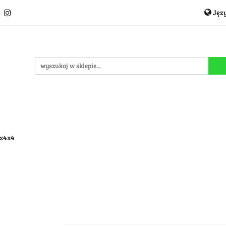
Jęz
Układanki i łamigłówki
Akcesoria
TCG
Pro
P
cje
OUTLET
MEGA WYPRZEDAŻ
C
i
Akcesoria
TCG
Producenci
Nowości
P
4x4x4