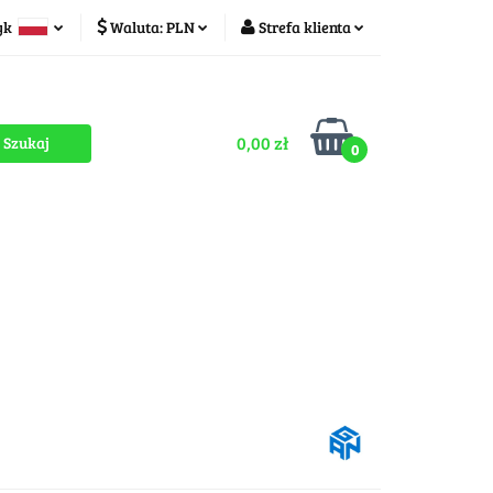
yk
Waluta:
PLN
Strefa klienta
ducenci
PLN
Zaloguj się
olski
CZK
Zarejestruj się
zech
0,00 zł
Dodaj zgłoszenie
0
Zgody cookies
romocje
OUTLET
MEGA WYPRZEDAŻ