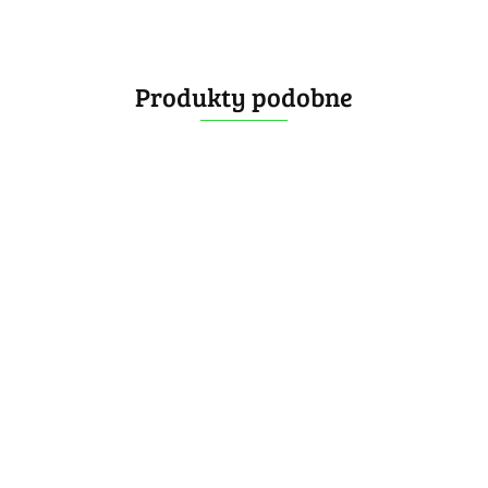
Produkty podobne
GAN460 M
4x4 V2
[OUTLET]
[OUTLET] VIN
Frosted
MoYu AoSu
224.99
Cube 4X4X4
WR M 4x4x4
MoYu AoSu V7
Magnetic
119.99
49.99
Triple-Track UV
4x4x4 Magnetic
217.99
-10%
196.19