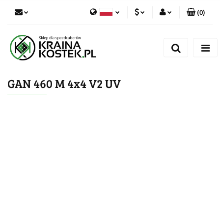
(
0
)
PLN
Zaloguj się
Polski
Zarejestruj się
CZK
Czech
Dodaj zgłoszenie
GAN 460 M 4x4 V2 UV
Zgody cookies