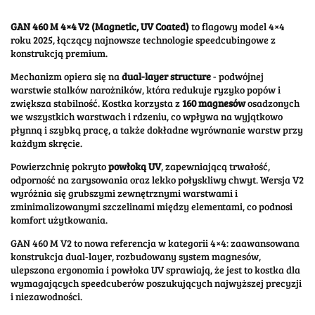
GAN 460 M 4×4 V2 (Magnetic, UV Coated)
to flagowy model 4×4
roku 2025, łączący najnowsze technologie speedcubingowe z
konstrukcją premium.
Mechanizm opiera się na
dual-layer structure
- podwójnej
warstwie stalków narożników, która redukuje ryzyko popów i
zwiększa stabilność. Kostka korzysta z
160 magnesów
osadzonych
we wszystkich warstwach i rdzeniu, co wpływa na wyjątkowo
płynną i szybką pracę, a także dokładne wyrównanie warstw przy
każdym skręcie.
Powierzchnię pokryto
powłoką UV
, zapewniającą trwałość,
odporność na zarysowania oraz lekko połyskliwy chwyt. Wersja V2
wyróżnia się grubszymi zewnętrznymi warstwami i
zminimalizowanymi szczelinami między elementami, co podnosi
komfort użytkowania.
GAN 460 M V2 to nowa referencja w kategorii 4×4: zaawansowana
konstrukcja dual‑layer, rozbudowany system magnesów,
ulepszona ergonomia i powłoka UV sprawiają, że jest to kostka dla
wymagających speedcuberów poszukujących najwyższej precyzji
i niezawodności.