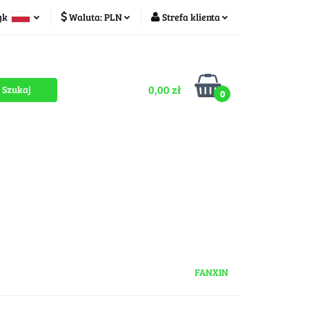
yk
Waluta:
PLN
Strefa klienta
ducenci
PLN
Zaloguj się
olski
CZK
Zarejestruj się
zech
0,00 zł
Dodaj zgłoszenie
0
Zgody cookies
romocje
OUTLET
MEGA WYPRZEDAŻ
FANXIN