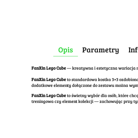
Opis
Parametry
In
FanXin Lego Cube
— kreatywna i estetyczna wariacja 
FanXin Lego Cube
to standardowa kostka 3×3 ozdobion
dodatkowe elementy dołączone do zestawu można wymie
FanXin Lego Cube
to świetny wybór dla osób, które chc
treningowa czy element kolekcji — zachowując przy t