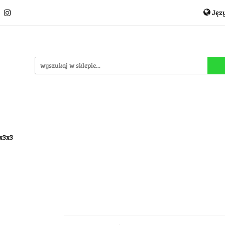
Jęz
Układanki i łamigłówki
Akcesoria
TCG
Pro
P
cje
OUTLET
MEGA WYPRZEDAŻ
C
i
Akcesoria
TCG
Producenci
Nowości
P
3x3x3