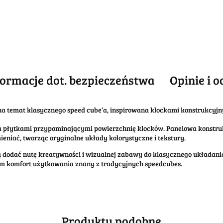
formacje dot. bezpieczeństwa
Opinie i o
na temat klasycznego speed cube’a, inspirowana klockami konstrukcyj
a płytkami przypominającymi powierzchnię klocków. Panelowa konstr
niać, tworząc oryginalne układy kolorystyczne i tekstury.
ą dodać nutę kreatywności i wizualnej zabawy do klasycznego układania
ym komfort użytkowania znany z tradycyjnych speedcubes.
Produkty podobne