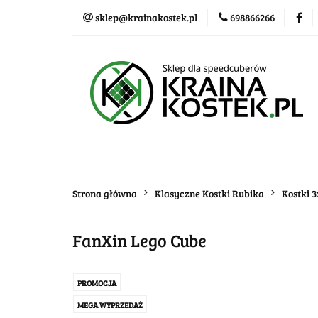
sklep@krainakostek.pl
698866266
Klasyczne kostki
Nowości
Promo
Klasyczne kostki
Układanki i łamigłówk
Strona główna
Klasyczne Kostki Rubika
Kostki 
FanXin Lego Cube
PROMOCJA
MEGA WYPRZEDAŻ