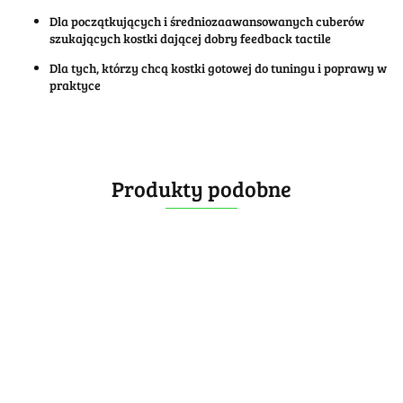
Dla początkujących i średniozaawansowanych cuberów
szukających kostki dającej dobry feedback tactile
Dla tych, którzy chcą kostki gotowej do tuningu i poprawy w
praktyce
Produkty podobne
DianSheng
Calvin's
Googol 7CM
Puzzle Flag
Magnetic
[OUTLET] DaYan
[OUTLET] DaYan