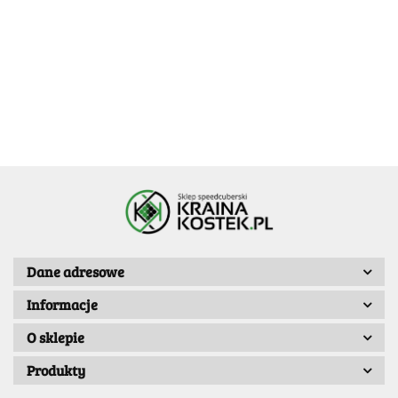
World Map
48.99
63.99
-35%
3x3
GuHong Pro M
GuHong Pro M
3x3 Cube
-30%
41.59
3x3x3 Magnetic
3x3x3 Magnetic
34.29
39.99
39.99
55mm
54mm
Dane adresowe
Informacje
O sklepie
Produkty