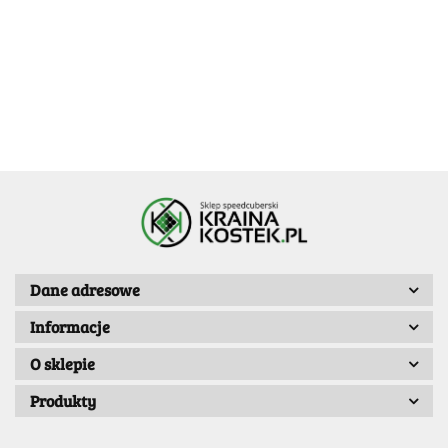
corner-only
corner-only
Donkey
16.99
16.99
16.99
22.79
-25%
21.99
-30%
16.99
15.39
Dane adresowe
Informacje
O sklepie
Produkty