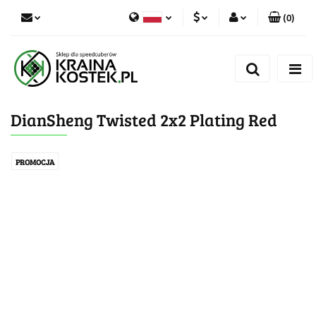
(
0
)
PLN
Zaloguj się
Polski
Zarejestruj się
CZK
Czech
Dodaj zgłoszenie
DianSheng Twisted 2x2 Plating Red
Zgody cookies
PROMOCJA